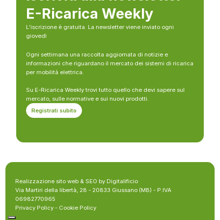
E-Ricarica Weekly
L’iscrizione è gratuita. La newsletter viene inviato ogni
giovedì
Ogni settimana una raccolta aggiornata di notizie e
informazioni che riguardano il mercato dei sistemi di ricarica
per mobilità elettrica.
Su E-Ricarica Weekly trovi tutto quello che devi sapere sul
mercato, sulle normative e sui nuovi prodotti.
Registrati subito
Realizzazione sito web & SEO by Digitalificio
Via Martiri della libertà, 28 - 20833 Giussano (MB) - P.IVA
06982770965
Privacy Policy
-
Cookie Policy