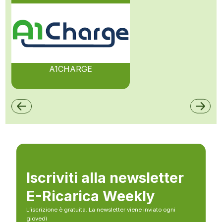
A1CHARGE
Iscriviti alla newsletter
E-Ricarica Weekly
L’iscrizione è gratuita. La newsletter viene inviato ogni
giovedì