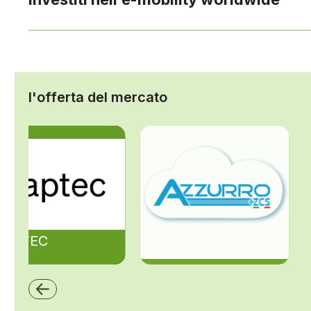
l'offerta del mercato
ZAPTEC
ZCS Azzurro