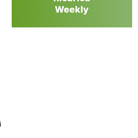
Weekly
i