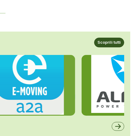
Scoprili tutti
ALFE
A2A