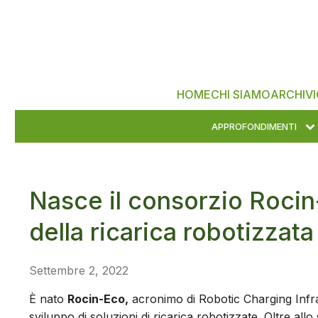
HOME
CHI SIAMO
ARCHIVI
APPROFONDIMENTI
Nasce il consorzio Rocin
della ricarica robotizzata
Settembre 2, 2022
È nato
Rocin-Eco,
acronimo di Robotic Charging Infr
sviluppo di soluzioni di ricarica robotizzate. Oltre al