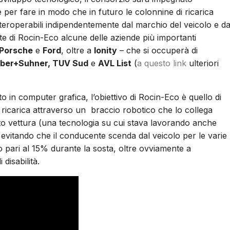
per fare in modo che in futuro le colonnine di ricarica
roperabili indipendentemente dal marchio del veicolo e da
e di Rocin-Eco alcune delle aziende più importanti
 Porsche
e
Ford
, oltre a
Ionity
– che si occuperà di
uber+Suhner, TUV Sud
e
AVL List
(
a questo link
ulteriori
to in computer grafica, l’obiettivo di Rocin-Eco è quello di
 ricarica attraverso un
braccio robotico che lo collega
lato vettura (una tecnologia su cui stava lavorando anche
e, evitando che il conducente scenda dal veicolo per le varie
po pari al 15% durante la sosta, oltre ovviamente a
 disabilità.