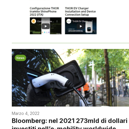
News
Marzo 4, 2022
Bloomberg: nel 2021 273mld di dollari
investiti nell’e-mobility worldwide