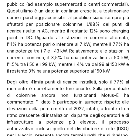
pubblico (ad esempio supermercati o centri commerciali).
Quest’ultimo è un dato in continua crescita, a testimoniare
come i parcheggi accessibili al pubblico siano sempre più
sfruttati per posizionare colonnine. L’88% dei punti di
ricarica risulta in AC, mentre il restante 12% sono charging
point in DC. Riguardo alle stazioni in corrente alternata,
l’11% ha potenza pari o inferiore ai 7 kW, mentre il 77% ha
una potenza tra i 7 e i 43 kW. Relativamente alle stazioni in
corrente continua, il 3,5% ha una potenza fino a 50 kW,
l’1,5% tra i 50 e i 99 kW, mentre il 4% va dai 99 ai 150 kW e
il restante 3% ha una potenza superiore ai 150 kW.
Degli oltre 41mila punti di ricarica installati, solo il 77% al
momento è correttamente funzionante. Sulla percentuale
di colonnine ancora non funzionanti Motus-E ha
commentato: “Il dato è purtroppo in aumento rispetto alle
rilevazioni della prima metà del 2022, infatti, a fronte di un
ritmo crescente di installazioni da parte degli operatori e di
infrastrutture a potenze più elevate, il processo
autorizzativo, incluso quello del distributore di rete (DSO)
per l’allaccio, presenta ancora tempi lunghi che si rivelano,