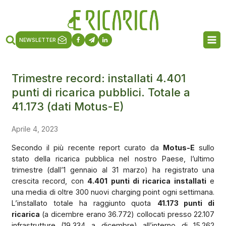
NEWSLETTER
Trimestre record: installati 4.401
punti di ricarica pubblici. Totale a
41.173 (dati Motus-E)
Aprile 4, 2023
Secondo il più recente report curato da
Motus-E
sullo
stato della ricarica pubblica nel nostro Paese, l’ultimo
trimestre (dall’1 gennaio al 31 marzo) ha registrato una
crescita record, con
4.401 punti di ricarica installati
e
una media di oltre 300 nuovi charging point ogni settimana.
L’installato totale ha raggiunto quota
41.173 punti di
ricarica
(a dicembre erano 36.772) collocati presso 22.107
infrastrutture (19,334 a dicembre) all’interno di 15.262