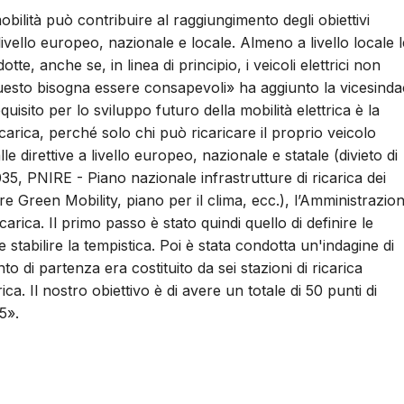
obilità può contribuire al raggiungimento degli obiettivi
 livello europeo, nazionale e locale. Almeno a livello locale l
te, anche se, in linea di principio, i veicoli elettrici non
questo bisogna essere consapevoli» ha aggiunto la vicesind
uisito per lo sviluppo futuro della mobilità elettrica è la
icarica, perché solo chi può ricaricare il proprio veicolo
direttive a livello europeo, nazionale e statale (divieto di
35, PNIRE - Piano nazionale infrastrutture di ricarica dei
ure Green Mobility, piano per il clima, ecc.), l’Amministrazio
rica. Il primo passo è stato quindi quello di definire le
i e stabilire la tempistica. Poi è stata condotta un'indagine di
to di partenza era costituito da sei stazioni di ricarica
rica. Il nostro obiettivo è di avere un totale di 50 punti di
5».