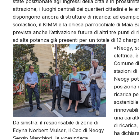
state posizionate agli ingressi della città e in prossimi
attrazione, i luoghi centrali dei quartieri cittadini e le
dispongono ancora di strutture di ricarica: ad esempio, 
scolastico, il KIMM e la chiesa parrocchiale di Maia Bas
prevista anche l’attivazione futura di altri tre punti 
ad alta potenza già presenti per un totale di 12 chargi
«Neogy, soc
elettrica, 
Comune di 
stazioni di
Neogy pote
posiziona c
ricarica pe
sostenibile
rinnovabil
una caratte
Da sinistra: il responsabile di zone di
di ricarica
Edyna Norbert Mulser, il Ceo di Neogy
ha dichiar
Sergio Marchiori, la vicesindaca