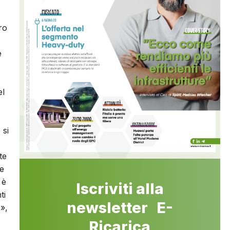
ro
e
el
 si
te
ie
 è
Iscriviti alla
ti
newsletter E-
o»,
Ricarica