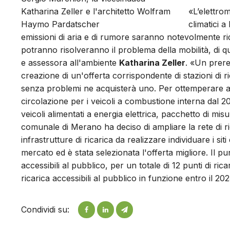
Katharina Zeller e l'architetto Wolfram
«L’elettrom
Haymo Pardatscher
climatici a
emissioni di aria e di rumore saranno notevolmente ridot
potranno risolveranno il problema della mobilità, di 
e assessora all'ambiente
Katharina Zeller
. «Un prereq
creazione di un'offerta corrispondente di stazioni di r
senza problemi ne acquisterà uno. Per ottemperare alle 
circolazione per i veicoli a combustione interna dal 20
veicoli alimentati a energia elettrica, pacchetto di mis
comunale di Merano ha deciso di ampliare la rete di rica
infrastrutture di ricarica da realizzare individuare i sit
mercato ed è stata selezionata l'offerta migliore. Il pun
accessibili al pubblico, per un totale di 12 punti di rica
ricarica accessibili al pubblico in funzione entro il 202
Condividi su: