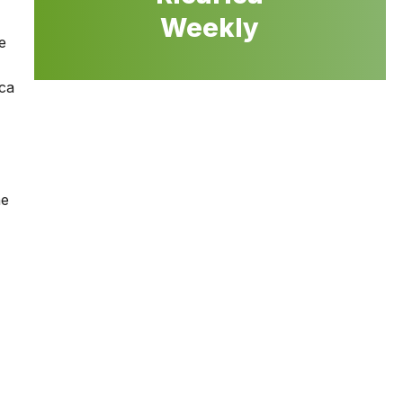
Weekly
e
aca
ne