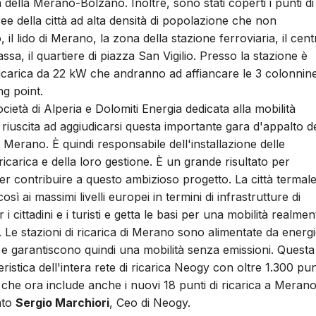
tà della Merano-Bolzano. Inoltre, sono stati coperti i punti di
 aree della città ad alta densità di popolazione che non
il lido di Merano, la zona della stazione ferroviaria, il cent
sa, il quartiere di piazza San Vigilio. Presso la stazione è
di ricarica da 22 kW che andranno ad affiancare le 3 colonnin
ng point.
ietà di Alperia e Dolomiti Energia dedicata alla mobilità
è riuscita ad aggiudicarsi questa importante gara d'appalto d
Merano. È quindi responsabile dell'installazione delle
 ricarica e della loro gestione. È un grande risultato per
r contribuire a questo ambizioso progetto. La città termale
osì ai massimi livelli europei in termini di infrastrutture di
r i cittadini e i turisti e getta le basi per una mobilità realmen
. Le stazioni di ricarica di Merano sono alimentate da energ
i e garantiscono quindi una mobilità senza emissioni. Questa
ristica dell'intera rete di ricarica Neogy con oltre 1.300 pun
, che ora include anche i nuovi 18 punti di ricarica a Meran
ato
Sergio Marchiori
, Ceo di Neogy.