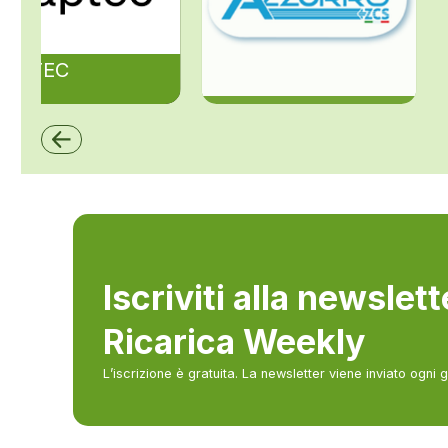
ZAPTEC
ZCS Azzurro
Iscriviti alla newslet
Ricarica Weekly
L’iscrizione è gratuita. La newsletter viene inviato ogni 