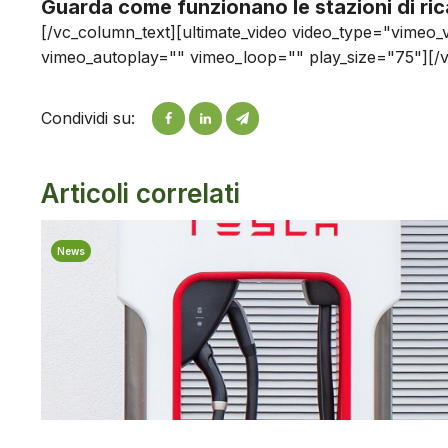
Guarda come funzionano le stazioni di ric
[/vc_column_text][ultimate_video video_type="vimeo
vimeo_autoplay="" vimeo_loop="" play_size="75"][/
Condividi su:
Articoli correlati
News