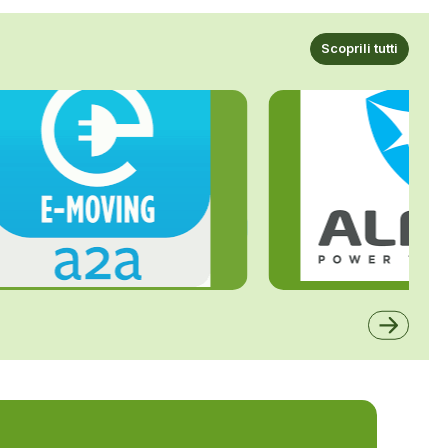
Scoprili tutti
ALFE
A2A