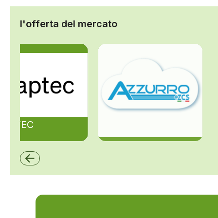
l'offerta del mercato
ZAPTEC
ZCS Azzurro