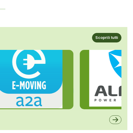
Scoprili tutti
ALFE
A2A