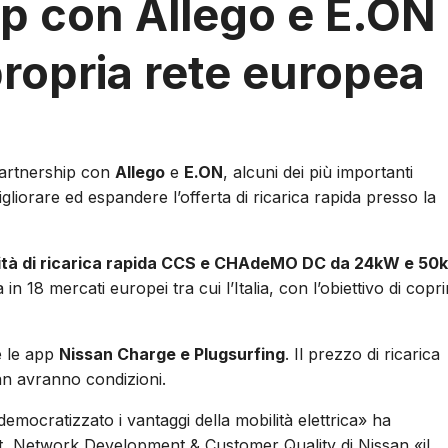
ip con Allego e E.ON
propria rete europea
partnership con
Allego
e
E.ON
, alcuni dei più importanti
r migliorare ed espandere l’offerta di ricarica rapida presso la
ità di ricarica rapida CCS e CHAdeMO DC da 24kW e 50
a in 18 mercati europei tra cui l’Italia, con l’obiettivo di copri
te le app
Nissan Charge e Plugsurfing
. Il prezzo di ricarica
san avranno condizioni.
emocratizzato i vantaggi della mobilità elettrica» ha
t, Network Development & Customer Quality di Nissan «il