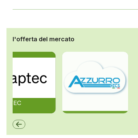
l'offerta del mercato
ZAPTEC
ZCS Azzurro