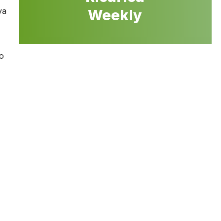
va
Weekly
po