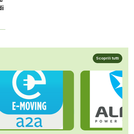
di
Scoprili tutti
ALFE