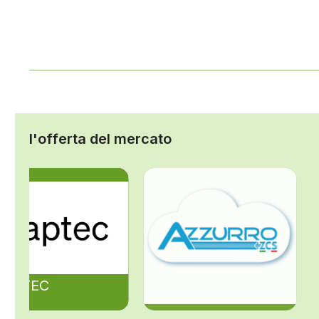
l'offerta del mercato
ZAPTEC
ZCS Azzurro