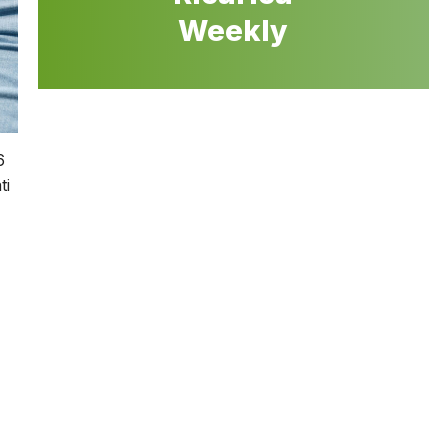
Weekly
6
ti