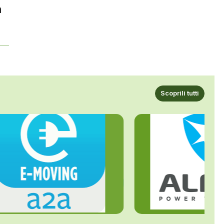
n
Scoprili tutti
ALFE
A2A