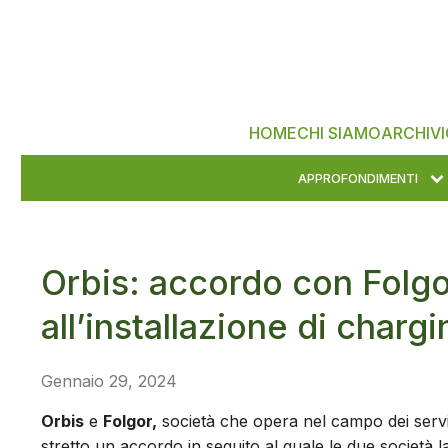
HOME
CHI SIAMO
ARCHIVI
APPROFONDIMENTI
Orbis: accordo con Folgor
all’installazione di charg
Gennaio 29, 2024
Orbis
e
Folgor,
società che opera nel campo dei servizi 
stretto un accordo in seguito al quale le due società 