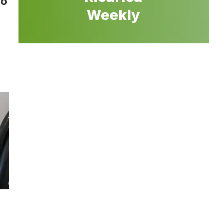
no
Weekly