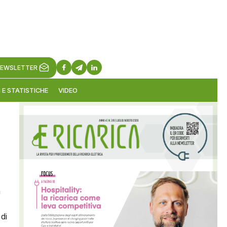
EWSLETTER
 E STATISTICHE
VIDEO
a
di