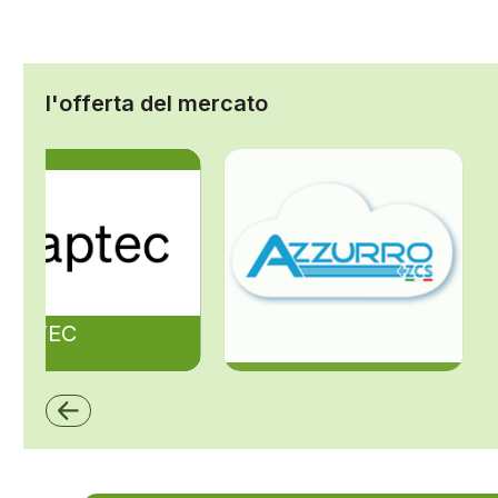
l'offerta del mercato
ZAPTEC
ZCS Azzurro