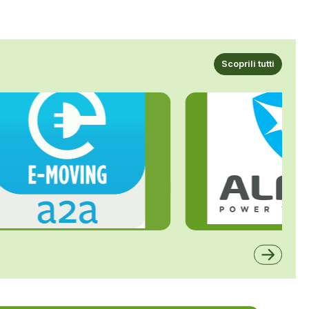
Scoprili tutti
ALFE
A2A