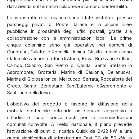
dall’azienda sul territorio calabrese in ambito sostenibilità.
Le infrastrutture di ricarica sono state installate presso
parcheggi privati di Poste Italiane e in alcune aree
pubbliche in prossimità degli uffici postali, grazie alla
collaborazione con le amministrazioni locali. Le prime
cinque colonnine sono già operative nei comuni di
Condofuri, Galatro e Roccella Jonica. Gli altri impianti sono
stati realizzati nei territori di Africo, Bova, Bruzzano Zeffirio,
Campo Calabro, San Pietro di Caridà, Santo Stefano in
Aspromonte, Grotteria, Marina di Caulonia, Delianuova,
Marina di Gioiosa Ionica, Melicucco, Serrata, Roccaforte del
Greco, Samo, Benestare, Sant’Eufemia d’Aspromonte e
Sant’Ilario dello Ionio.
L’obiettivo del progetto è favorire la diffusione della
mobilità sostenibile offrendo un servizio aggiuntivo a
cittadini e turisti senza costi per le amministrazioni
comunali coinvolte. A livello nazionale, il piano prevede
l’attivazione di punti di ricarica Quick da 2x22 kW e una
quota significativa di infrastrutture Fast DC da 50 kW, in