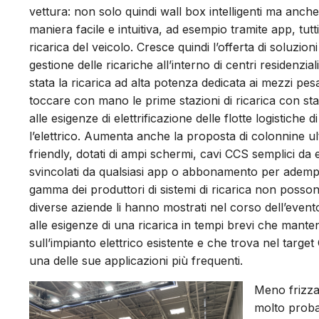
vettura: non solo quindi wall box intelligenti ma anc
maniera facile e intuitiva, ad esempio tramite app, tutt
ricarica del veicolo. Cresce quindi l’offerta di solu
gestione delle ricariche all’interno di centri residenzi
stata la ricarica ad alta potenza dedicata ai mezzi pesan
toccare con mano le prime stazioni di ricarica con 
alle esigenze di elettrificazione delle flotte logistiche
l’elettrico. Aumenta anche la proposta di colonnine ul
friendly, dotati di ampi schermi, cavi CCS semplici da
svincolati da qualsiasi app o abbonamento per adempie
gamma dei produttori di sistemi di ricarica non poss
diverse aziende li hanno mostrati nel corso dell’event
alle esigenze di una ricarica in tempi brevi che mante
sull’impianto elettrico esistente e che trova nel targe
una delle sue applicazioni più frequenti.
Meno frizza
molto proba