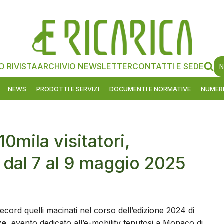
O RIVISTA
ARCHIVIO NEWSLETTER
CONTATTI E SEDE
N
NEWS
PRODOTTI E SERVIZI
DOCUMENTI E NORMATIVE
NUMERI
0mila visitatori,
dal 7 al 9 maggio 2025
cord quelli macinati nel corso dell’edizione 2024 di
ve
, evento dedicato all’e-mobility tenutosi a Monaco di