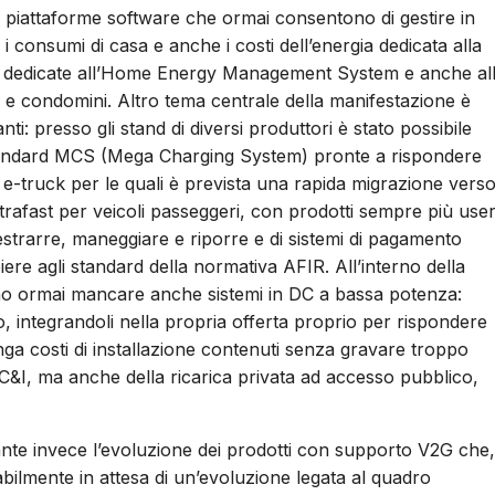
he piattaforme software che ormai consentono di gestire in
i i consumi di casa e anche i costi dell’energia dedicata alla
zioni dedicate all’Home Energy Management System e anche al
ali e condomini. Altro tema centrale della manifestazione è
ti: presso gli stand di diversi produttori è stato possibile
standard MCS (Mega Charging System) pronte a rispondere
 di e-truck per le quali è prevista una rapida migrazione vers
trafast per veicoli passeggeri, con prodotti sempre più use
 estrarre, maneggiare e riporre e di sistemi di pagamento
re agli standard della normativa AFIR. All’interno della
ono ormai mancare anche sistemi in DC a bassa potenza:
o, integrandoli nella propria offerta proprio per rispondere
nga costi di installazione contenuti senza gravare troppo
t C&I, ma anche della ricarica privata ad accesso pubblico,
nte invece l’evoluzione dei prodotti con supporto V2G che,
bilmente in attesa di un’evoluzione legata al quadro