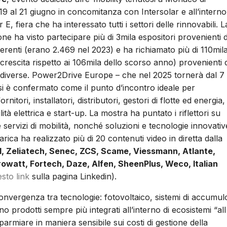
19 al 21 giugno in concomitanza con Intersolar e all’interno
E, fiera che ha interessato tutti i settori delle rinnovabili. L
ne ha visto partecipare più di 3mila espositori provenienti 
ferenti (erano 2.469 nel 2023) e ha richiamato più di 110mil
in crescita rispetto ai 106mila dello scorso anno) provenienti 
 diverse. Power2Drive Europe – che nel 2025 tornerà dal 7 
si è confermato come il punto d’incontro ideale per
ornitori, installatori, distributori, gestori di flotte ed energia,
ilità elettrica e start-up. La mostra ha puntato i riflettori su
ne e servizi di mobilità, nonché soluzioni e tecnologie innovativ
arica ha realizzato più di 20 contenuti video in diretta dalla
l, Zeliatech, Senec, ZCS, Scame, Viessmann, Atlante,
rowatt, Fortech, Daze, Alfen, SheenPlus, Weco, Italian
sto link
sulla pagina Linkedin).
onvergenza tra tecnologie: fotovoltaico, sistemi di accumul
o prodotti sempre più integrati all’interno di ecosistemi “all
rmiare in maniera sensibile sui costi di gestione della