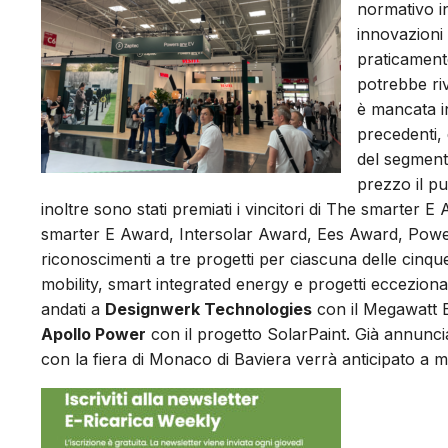
normativo i
innovazioni
praticamente
potrebbe riv
è mancata in
precedenti, 
del segment
prezzo il pu
inoltre sono stati premiati i vincitori di The smarter 
smarter E Award, Intersolar Award, Ees Award, Powe
riconoscimenti a tre progetti per ciascuna delle cinqu
mobility, smart integrated energy e progetti eccezional
andati a
Designwerk Technologies
con il Megawatt 
Apollo Power
con il progetto SolarPaint. Già annunci
con la fiera di Monaco di Baviera verrà anticipato a 