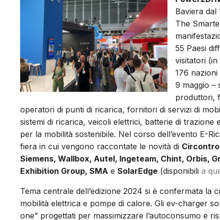
Baviera dal 
The Smarter 
manifestazio
55 Paesi dif
visitatori (
176 nazioni
9 maggio – 
produttori, f
operatori di punti di ricarica, fornitori di servizi di mob
sistemi di ricarica, veicoli elettrici, batterie di trazio
per la mobilità sostenibile. Nel corso dell’evento E-Ric
fiera in cui vengono raccontate le novità di
Circontro
Siemens, Wallbox, Autel, Ingeteam, Chint, Orbis, G
Exhibition Group, SMA
e
SolarEdge
(disponibili
a que
Tema centrale dell’edizione 2024 si è confermata la c
mobilità elettrica e pompe di calore. Gli ev-charger son
one” progettati per massimizzare l’autoconsumo e rispa