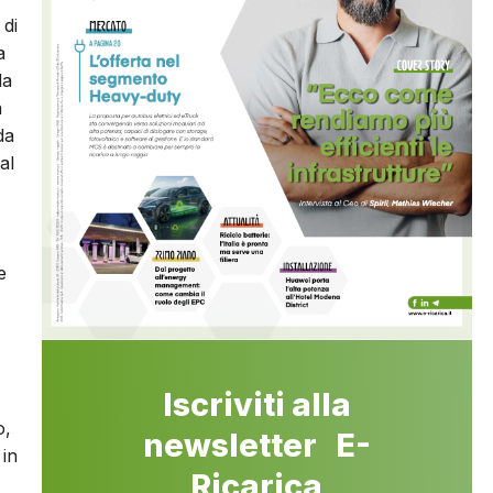
 di
a
da
a
da
al
e
Iscriviti alla
o,
newsletter E-
 in
Ricarica