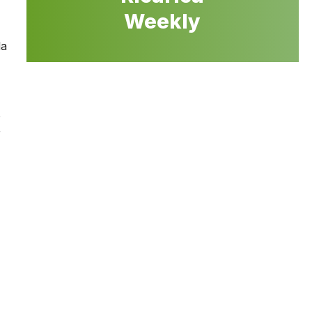
Weekly
la
o
r