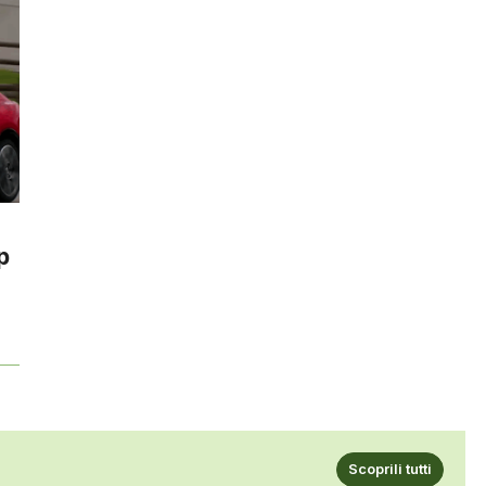
p
Scoprili tutti