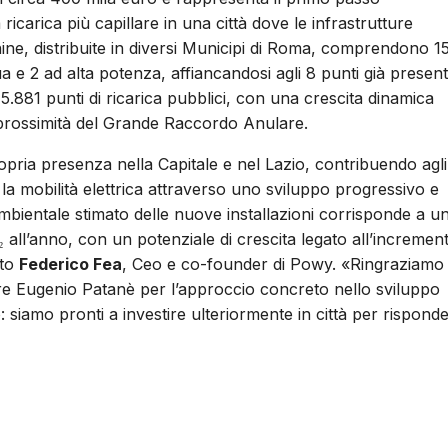
 ricarica più capillare in una città dove le infrastrutture
ine, distribuite in diversi Municipi di Roma, comprendono 1
a e 2 ad alta potenza, affiancandosi agli 8 punti già present
5.881 punti di ricarica pubblici, con una crescita dinamica
 in prossimità del Grande Raccordo Anulare.
pria presenza nella Capitale e nel Lazio, contribuendo agli
 la mobilità elettrica attraverso uno sviluppo progressivo e
 ambientale stimato delle nuove installazioni corrisponde a u
O₂ all’anno, con un potenziale di crescita legato all’incremen
ato
Federico Fea
, Ceo e co-founder di Powy. «Ringraziamo
sore Eugenio Patanè per l’approccio concreto nello sviluppo
: siamo pronti a investire ulteriormente in città per rispond