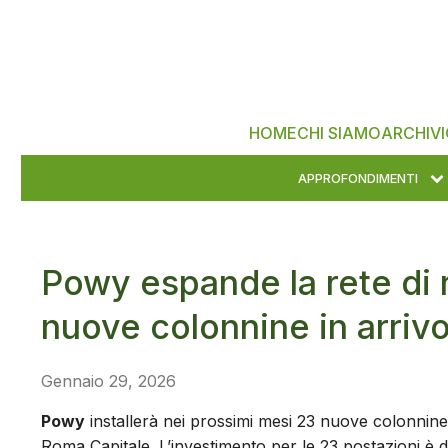
HOME
CHI SIAMO
ARCHIVI
APPROFONDIMENTI
Powy espande la rete di r
nuove colonnine in arriv
Gennaio 29, 2026
Powy
installerà nei prossimi mesi 23 nuove colonnine
Roma Capitale. L’investimento per le 23 postazioni è 