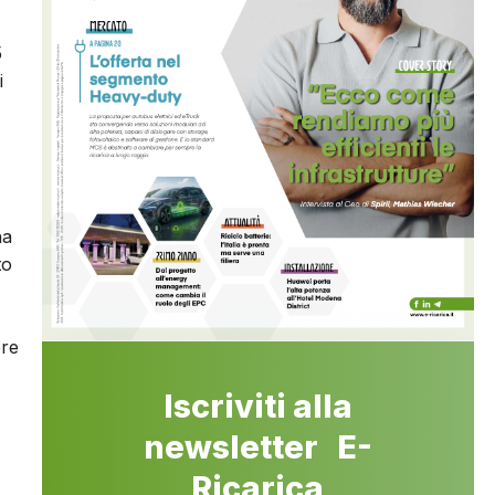
5
i
na
to
ere
Iscriviti alla
newsletter E-
Ricarica