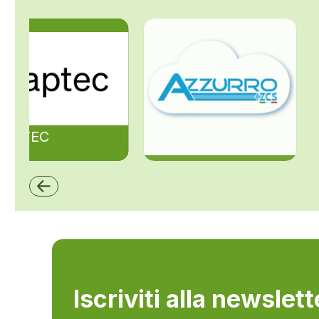
ZAPTEC
ZCS Azzurro
Iscriviti alla newslet