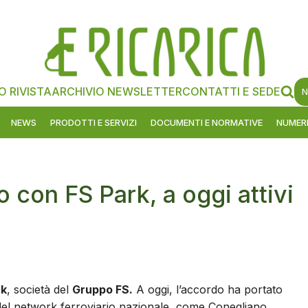
O RIVISTA
ARCHIVIO NEWSLETTER
CONTATTI E SEDE
N
NEWS
PRODOTTI E SERVIZI
DOCUMENTI E NORMATIVE
NUMERI
 con FS Park, a oggi attivi
rk
, società del
Gruppo FS.
A oggi, l’accordo ha portato
ci del network ferroviario nazionale, come Conegliano,