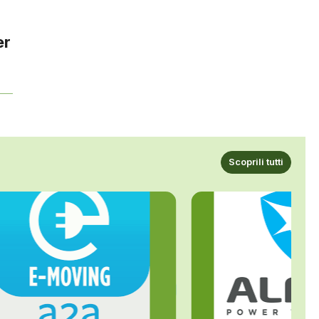
er
Scoprili tutti