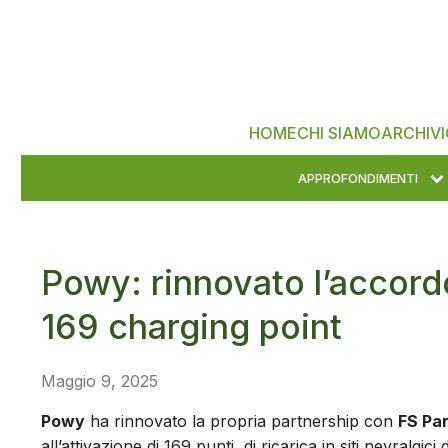
HOME
CHI SIAMO
ARCHIVI
APPROFONDIMENTI
Powy: rinnovato l’accordo
169 charging point
Maggio 9, 2025
Powy
ha rinnovato la propria partnership con
FS Pa
all’attivazione di 169 punti
di ricarica in siti nevralgi