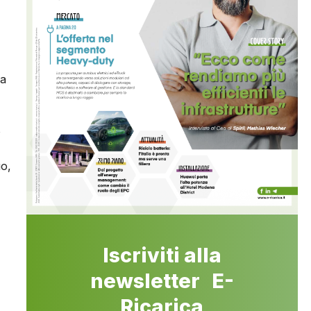
ca
o
uo,
Iscriviti alla
newsletter E-
Ricarica