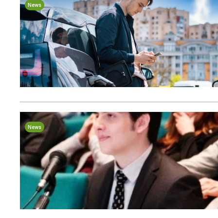
News
News