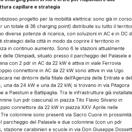
ttura capillare e strategia
bizioso progetto per la mobilità elettrica: sono già in corso 
r un totale di 38 charging point) distribuite su tutto il territo
no diverse potenze di ricarica, con soluzioni in AC e in DC 
trategici della città in modo da coprire il territorio in
enza in continuo aumento. Sono 6 le stazioni attualmente
delle Olimpiadi, situato presso il parcheggio del Palasele e 
ina con 2 pdr in AC da 22 kW è attiva in viale Ferrovia
doppio connettore in AC da 22 kW sono attive in via Ugo
cara nei dintorni della filiale dell’Agenzia delle Entrate e del
, una da 24 kW e una da 22 kW, si trovano in via Pitagora
e a Paestum e Battipaglia. Tra le infrastrutture già installat
onnine (un pdr ciascuna) in piazza Tito Flavio Silvano in
oppio connettore da 22 kW in piazza XXV Aprile nelle
. Tre colonnine sono presenti via Sacro Cuore in prossimità
à del parcheggio del Palasele e due colonnine (con un pdr
, stazione carabinieri e scuole in via Don Giuseppe Dossetti