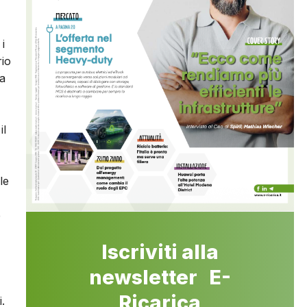
i
rio
da
il
le
e
Iscriviti alla
newsletter E-
Ricarica
.