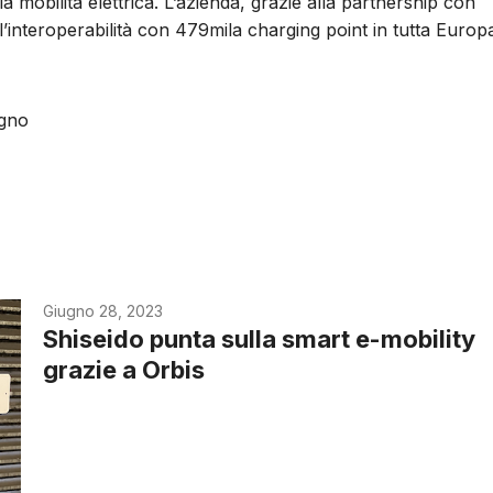
 mobilità elettrica. L’azienda, grazie alla partnership con
l’interoperabilità con 479mila charging point in tutta Europ
ugno
Giugno 28, 2023
Shiseido punta sulla smart e-mobility
grazie a Orbis