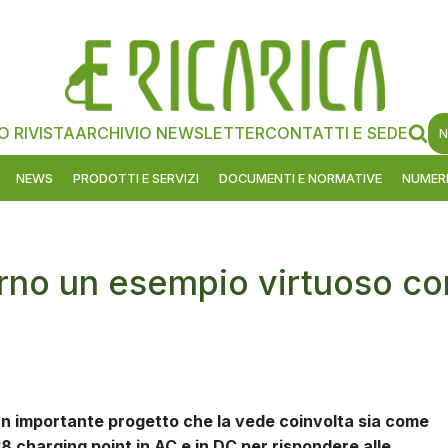
O RIVISTA
ARCHIVIO NEWSLETTER
CONTATTI E SEDE
N
NEWS
PRODOTTI E SERVIZI
DOCUMENTI E NORMATIVE
NUMERI
lerno un esempio virtuoso co
a un importante progetto che la vede coinvolta sia come
38 charging point in AC e in DC per rispondere alle