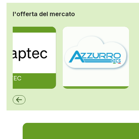
l'offerta del mercato
ZAPTEC
ZCS Azzurro