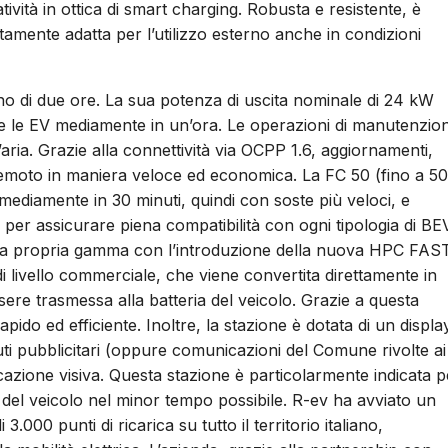
ità in ottica di smart charging. Robusta e resistente, è
amente adatta per l’utilizzo esterno anche in condizioni
no di due ore. La sua potenza di uscita nominale di 24 kW
tte le EV mediamente in un’ora. Le operazioni di manutenzio
’aria. Grazie alla connettività via OCPP 1.6, aggiornamenti,
 remoto in maniera veloce ed economica. La FC 50 (fino a 50
ediamente in 30 minuti, quindi con soste più veloci, e
er assicurare piena compatibilità con ogni tipologia di BEV
o la propria gamma con l’introduzione della nuova HPC FAS
di livello commerciale, che viene convertita direttamente in
sere trasmessa alla batteria del veicolo. Grazie a questa
pido ed efficiente. Inoltre, la stazione è dotata di un displa
uti pubblicitari (oppure comunicazioni del Comune rivolte ai
icazione visiva. Questa stazione è particolarmente indicata p
 del veicolo nel minor tempo possibile. R-ev ha avviato un
.000 punti di ricarica su tutto il territorio italiano,