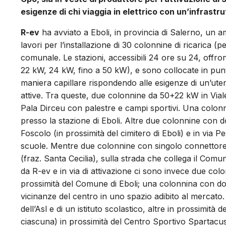
esigenze di chi viaggia in elettrico con un’infrastru
R-ev
ha avviato a Eboli, in provincia di Salerno, un am
lavori per l’installazione di 30 colonnine di ricarica (pe
comunale. Le stazioni, accessibili 24 ore su 24, offro
22 kW, 24 kW, fino a 50 kW), e sono collocate in punti s
maniera capillare rispondendo alle esigenze di un’ut
attive. Tra queste, due colonnine da 50+22 kW in Viale 
Pala Dirceu con palestre e campi sportivi. Una colonn
presso la stazione di Eboli. Altre due colonnine con 
Foscolo (in prossimità del cimitero di Eboli) e in via Pes
scuole. Mentre due colonnine con singolo connettore
(fraz. Santa Cecilia), sulla strada che collega il Comun
da R-ev e in via di attivazione ci sono invece due col
prossimità del Comune di Eboli; una colonnina con d
vicinanze del centro in uno spazio adibito al mercato
dell’Asl e di un istituto scolastico, altre in prossimit
ciascuna) in prossimità del Centro Sportivo Spartacus