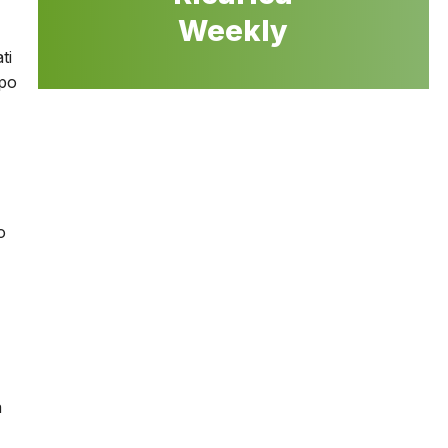
Weekly
ti
Cpo
o
à