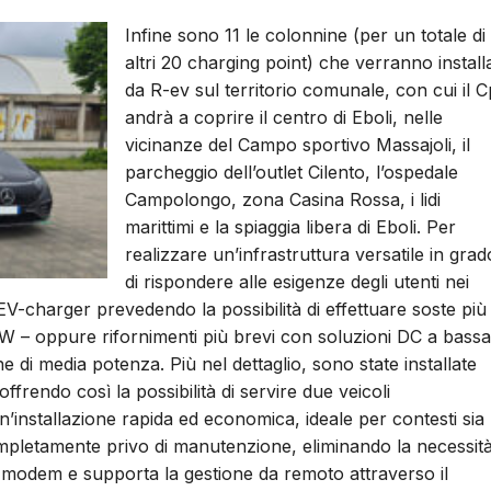
Infine sono 11 le colonnine (per un totale di
altri 20 charging point) che verranno installa
da R-ev sul territorio comunale, con cui il 
andrà a coprire il centro di Eboli, nelle
vicinanze del Campo sportivo Massajoli, il
parcheggio dell’outlet Cilento, l’ospedale
Campolongo, zona Casina Rossa, i lidi
marittimi e la spiaggia libera di Eboli. Per
realizzare un’infrastruttura versatile in grad
di rispondere alle esigenze degli utenti nei
i EV-charger prevedendo la possibilità di effettuare soste più
kW – oppure rifornimenti più brevi con soluzioni DC a bassa
 di media potenza. Più nel dettaglio, sono state installate
ffrendo così la possibilità di servire due veicoli
nstallazione rapida ed economica, ideale per contesti sia
completamente privo di manutenzione, eliminando la necessit
a un modem e supporta la gestione da remoto attraverso il