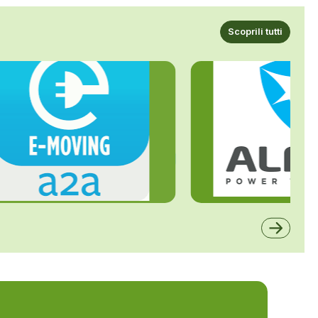
Scoprili tutti
ALFE
A2A