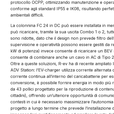
protocollo OCPP, ottimizzando manutenzione e operativ
conforme agli standard IP55 e IK08, risultando perfett
ambientali difficili.
La colonnina FC 24 in DC può essere installata in me
può ricaricare, tramite la sua uscita Combo 1 o 2, tu
sono ridotte, dato che il design non prevede filtro dell
supervisione e operatività possono essere gestiti da
kW di potenza) invece consente di ricaricare un BEV m
consente di combinare anche un cavo in AC di Tipo 2 p
Oltre a queste soluzioni, R-ev ha di recente ampliat
ADV Station: l’EV-charger utilizza corrente alternata 
corrente continua all’interno del caricabatterie per es
conversione, è possibile fornire energia in modo più ra
da 43 pollici progettato per la riproduzione di conten
cittadini), offrendo un’ulteriore opportunità di comun
contesti in cui è necessario massimizzare l’autonomia
progetto a lungo termine che prevede l’installazione di 3