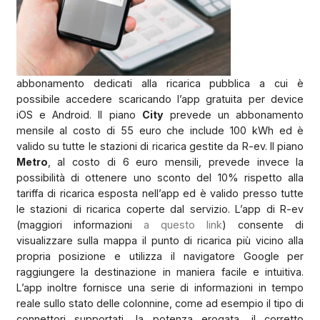
abbonamento dedicati alla ricarica pubblica a cui è
possibile accedere scaricando l’app gratuita per device
iOS e Android. Il piano
City
prevede un abbonamento
mensile al costo di 55 euro che include 100 kWh ed è
valido su tutte le stazioni di ricarica gestite da R-ev. Il piano
Metro
, al costo di 6 euro mensili, prevede invece la
possibilità di ottenere uno sconto del 10% rispetto alla
tariffa di ricarica esposta nell’app ed è valido presso tutte
le stazioni di ricarica coperte dal servizio. L’app di R-ev
(maggiori informazioni
a questo link
) consente di
visualizzare sulla mappa il punto di ricarica più vicino alla
propria posizione e utilizza il navigatore Google per
raggiungere la destinazione in maniera facile e intuitiva.
L’app inoltre fornisce una serie di informazioni in tempo
reale sullo stato delle colonnine, come ad esempio il tipo di
connettori supportati, la potenza erogata, il corretto