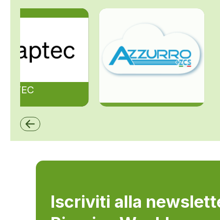
ZAPTEC
ZCS Azzurro
Iscriviti alla newslet