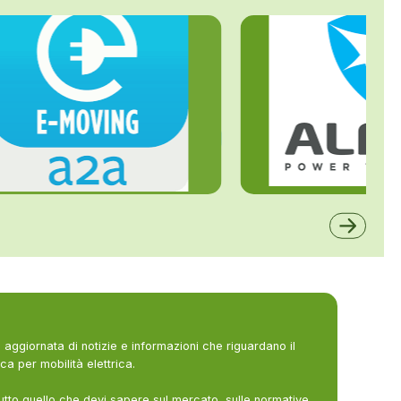
ALFE
A2A
aggiornata di notizie e informazioni che riguardano il
ca per mobilità elettrica.
utto quello che devi sapere sul mercato, sulle normative