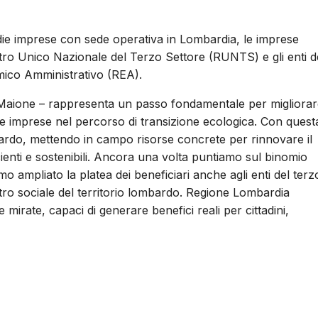
ie imprese con sede operativa in Lombardia, le imprese
egistro Unico Nazionale del Terzo Settore (RUNTS) e gli enti d
omico Amministrativo (REA).
nea Maione – rappresenta un passo fondamentale per migliora
tre imprese nel percorso di transizione ecologica. Con quest
bardo, mettendo in campo risorse concrete per rinnovare il
ienti e sostenibili. Ancora una volta puntiamo sul binomio
o ampliato la platea dei beneficiari anche agli enti del terz
tro sociale del territorio lombardo. Regione Lombardia
 mirate, capaci di generare benefici reali per cittadini,