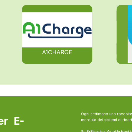
A1CHARGE
Ogni settimana una raccolta 
ter E-
mercato dei sistemi di ricari
Su E-Ricarica Weekly trovi t