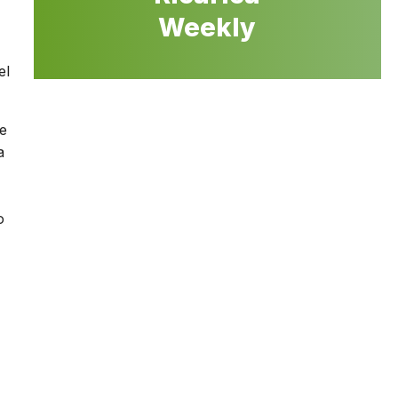
Weekly
el
re
a
o