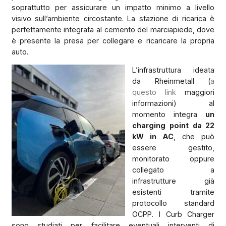
soprattutto per assicurare un impatto minimo a livello
visivo sull’ambiente circostante. La stazione di ricarica è
perfettamente integrata al cemento del marciapiede, dove
è presente la presa per collegare e ricaricare la propria
auto.
L’infrastruttura ideata
da Rheinmetall (
a
questo link
maggiori
informazioni) al
momento integra
un
charging point da 22
kW in AC
, che può
essere gestito,
monitorato oppure
collegato a
infrastrutture già
esistenti tramite
protocollo standard
OCPP. I Curb Charger
sono studiati per facilitare eventuali interventi di