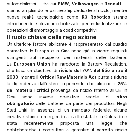
automobilistici — tra cui
BMW
,
Volkswagen
e
Renault
—
stanno ampliando le partnership dedicate al riciclo, mentre
nuove realtà tecnologiche come
R3 Robotics
stanno
introducendo soluzioni robotizzate per industrializzare le
operazioni di smontaggio a costi competitivi.
Il ruolo chiave della regolazione
Un ulteriore fattore abilitante è rappresentato dal quadro
normativo. In Europa e in Cina sono già in vigore requisiti
stringenti sul recupero dei materiali delle batterie.
La
European Union
ha introdotto la Battery Regulation,
che fissa un obiettivo di
riciclo del 70% del litio entro il
2030
, mentre il
Critical Raw Materials Act
punta a ridurre
la dipendenza dall’estero imponendo che almeno il
25%
dei materiali critici
provenga da riciclo interno all’UE. In
Cina sono invece operative regole di
ritiro
obbligatorio
delle batterie da parte dei produttori. Negli
Stati Uniti, in assenza di un mandato federale, alcune
iniziative stanno emergendo a livello statale: in Colorado è
stata recentemente proposta una legge che
obbligherebbe i costruttori a garantire il corretto riciclo