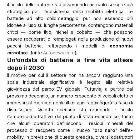
il riciclo delle batterie sta assumendo un ruolo sempre più
strategico per l’ecosistema della mobilità elettrica. Le
batterie ad alto chilometraggio, pur non essendo più
idonee all’uso su lunghe percorrenze, contengono materiali
critici — come litio, nichel e cobalto — che possono
essere recuperati e reimpiegati nella produzione di nuovi
pacchi batteria, rafforzando i modelli di
economia
circolare
(fonte
Autonews.com
).
Un’ondata di batterie a fine vita attesa
dopo il 2030
Il motivo per cui il settore non ha ancora raggiunto una
scala industriale significativa è legato alla relativa
giovinezza del parco EV globale. Tuttavia, a partire dal
prossimo decennio, un numero crescente di veicoli elettrici
immessi sul mercato negli ultimi anni raggiungerà la fase di
dismissione. Questo scenario sta rendendo il riciclo
sempre più attrattivo dal punto di vista economico, tanto
che alcuni operatori definiscono i residui minerali del
processo di recupero come il nuovo “
oro nero
” dell’e-
mobility. In previsione di questa crescita, diversi costruttori