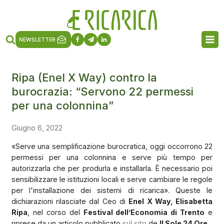
NEWSLETTER
Ripa (Enel X Way) contro la
burocrazia: “Servono 22 permessi
per una colonnina”
Giugno 6, 2022
«Serve una semplificazione burocratica, oggi occorrono 22
permessi per una colonnina e serve più tempo per
autorizzarla che per produrla e installarla. È necessario poi
sensibilizzare le istituzioni locali e serve cambiare le regole
per l'installazione dei sistemi di ricarica». Queste le
dichiarazioni rilasciate dal Ceo di
Enel X Way, Elisabetta
Ripa
, nel corso del
Festival dell’Economia di Trento
e
riprese da un articolo pubblicato
sul sito
de
Il Sole 24 Ore
.