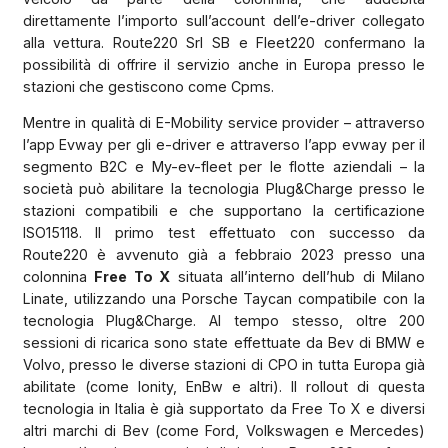
direttamente l’importo sull’account dell’e-driver collegato
alla vettura. Route220 Srl SB e Fleet220 confermano la
possibilità di offrire il servizio anche in Europa presso le
stazioni che gestiscono come Cpms.
Mentre in qualità di E-Mobility service provider – attraverso
l’app Evway per gli e-driver e attraverso l’app evway per il
segmento B2C e My-ev-fleet per le flotte aziendali – la
società può abilitare la tecnologia Plug&Charge presso le
stazioni compatibili e che supportano la certificazione
ISO15118. Il primo test effettuato con successo da
Route220 è avvenuto già a febbraio 2023 presso una
colonnina
Free To X
situata all’interno dell’hub di Milano
Linate, utilizzando una Porsche Taycan compatibile con la
tecnologia Plug&Charge. Al tempo stesso, oltre 200
sessioni di ricarica sono state effettuate da Bev di BMW e
Volvo, presso le diverse stazioni di CPO in tutta Europa già
abilitate (come Ionity, EnBw e altri). Il rollout di questa
tecnologia in Italia è già supportato da Free To X e diversi
altri marchi di Bev (come Ford, Volkswagen e Mercedes)