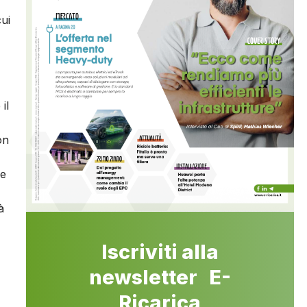
ui
il
on
re
à
Iscriviti alla
newsletter E-
Ricarica