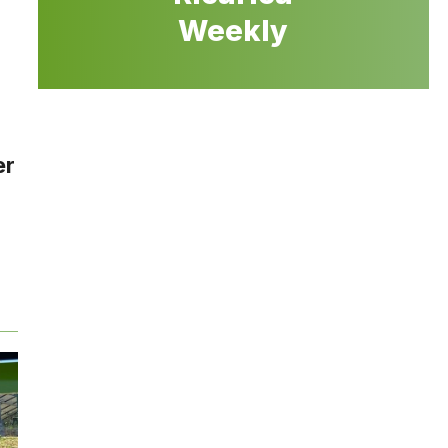
Weekly
er