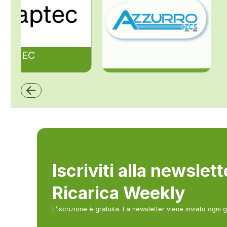
ZAPTEC
ZCS Azzurro
Iscriviti alla newslet
Ricarica Weekly
L’iscrizione è gratuita. La newsletter viene inviato ogni 