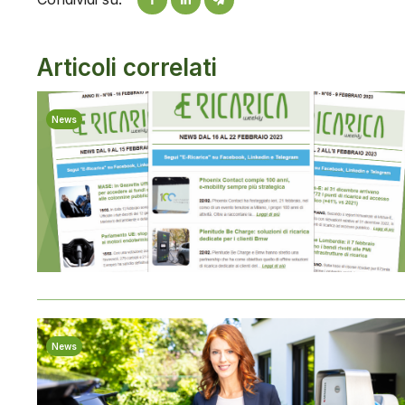
Articoli correlati
News
News