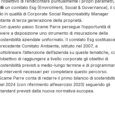
 l’obiettivo di rendicontare puntualmente i propri parametri,
li
un comitato Esg (Envirolment, Social & Governance), il c
rlo in qualità di Corporate Social Responsability Manager
nte di terza generazione della proprietà.
Con questo passo Scame Parre persegue l’opportunità di
avere a disposizione uno strumento di misurazione della
sostenibilità aziendale uniformato. Il comitato Esg sostituisce 
precedente Comitato Ambiente, istituito nel 2007, a
sottolineare l’attenzione dell’azienda su queste tematiche, c
l’obiettivo di raggiungere a livello corporate gli obiettivi di
sostenibilità previsti a medio-lungo termine e di programma
gli interventi necessari per completare questo percorso.
Scame Parre conta di redarre il primo bilancio di sostenibilit
nel 2024 (con riferimento all’esercizio 2023) seguendo gli
standard previsti dalla nuova normativa europea.