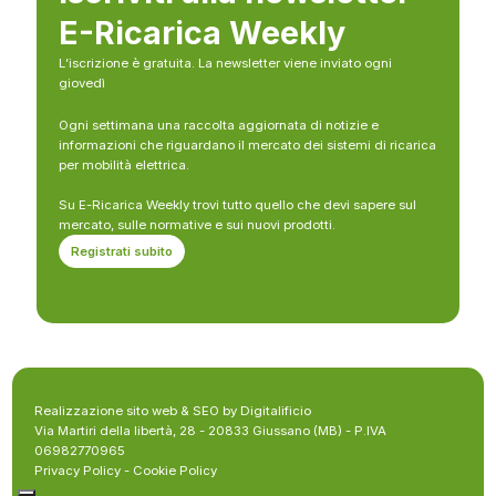
E-Ricarica Weekly
L’iscrizione è gratuita. La newsletter viene inviato ogni
giovedì
Ogni settimana una raccolta aggiornata di notizie e
informazioni che riguardano il mercato dei sistemi di ricarica
per mobilità elettrica.
Su E-Ricarica Weekly trovi tutto quello che devi sapere sul
mercato, sulle normative e sui nuovi prodotti.
Registrati subito
Realizzazione sito web & SEO by Digitalificio
Via Martiri della libertà, 28 - 20833 Giussano (MB) - P.IVA
06982770965
Privacy Policy
-
Cookie Policy