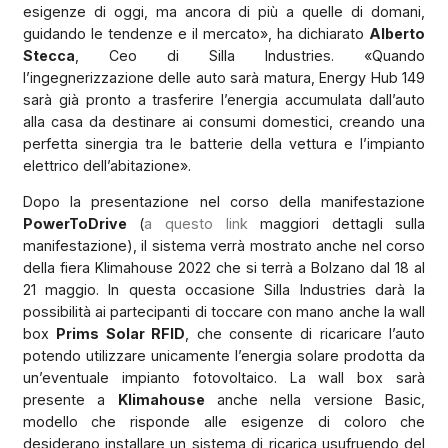
esigenze di oggi, ma ancora di più a quelle di domani,
guidando le tendenze e il mercato», ha dichiarato
Alberto
Stecca
, Ceo di Silla Industries. «Quando
l’ingegnerizzazione delle auto sarà matura, Energy Hub 149
sarà già pronto a trasferire l’energia accumulata dall’auto
alla casa da destinare ai consumi domestici, creando una
perfetta sinergia tra le batterie della vettura e l’impianto
elettrico dell’abitazione».
Dopo la presentazione nel corso della manifestazione
PowerToDrive
(
a questo link
maggiori dettagli sulla
manifestazione), il sistema verrà mostrato anche nel corso
della fiera Klimahouse 2022 che si terrà a Bolzano dal 18 al
21 maggio. In questa occasione Silla Industries darà la
possibilità ai partecipanti di toccare con mano anche la wall
box
Prims Solar RFID
, che consente di ricaricare l’auto
potendo utilizzare unicamente l’energia solare prodotta da
un’eventuale impianto fotovoltaico. La wall box sarà
presente a
Klimahouse
anche nella versione Basic,
modello che risponde alle esigenze di coloro che
desiderano installare un sistema di ricarica usufruendo del