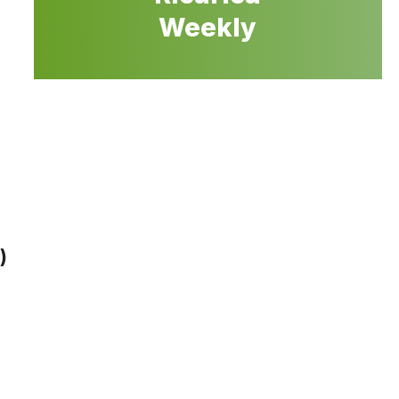
Weekly
)