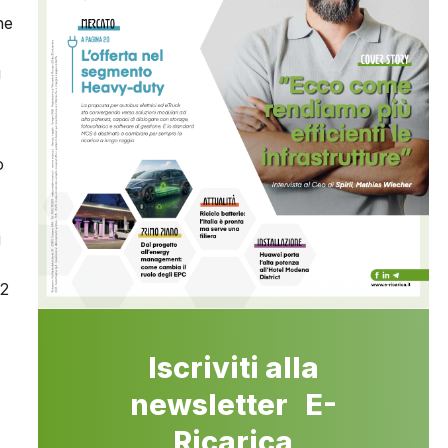
he
i
o
i
22
Iscriviti alla
newsletter E-
Ricarica