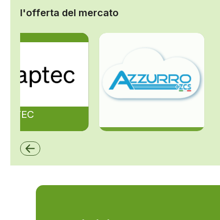
l'offerta del mercato
ZAPTEC
ZCS Azzurro