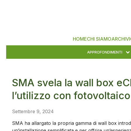
HOME
CHI SIAMO
ARCHIVI
APPROFONDIMENTI
SMA svela la wall box eC
l’utilizzo con fotovoltaico
Settembre 9, 2024
SMA ha allargato la propria gamma di wall box intro
un’installazione semplificata e per offrire un’esperienza