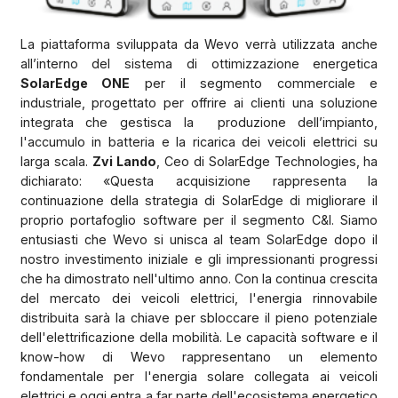
La piattaforma sviluppata da Wevo verrà utilizzata anche
all’interno del sistema di ottimizzazione energetica
SolarEdge ONE
per il segmento commerciale e
industriale, progettato per offrire ai clienti una soluzione
integrata che gestisca la
produzione dell’impianto,
l'accumulo in batteria e la ricarica dei veicoli elettrici su
larga scala.
Zvi Lando
, Ceo di SolarEdge Technologies, ha
dichiarato: «Questa acquisizione rappresenta la
continuazione della strategia di SolarEdge di migliorare il
proprio portafoglio software per il segmento C&I. Siamo
entusiasti che Wevo si unisca al team SolarEdge dopo il
nostro investimento iniziale e gli impressionanti progressi
che ha dimostrato nell'ultimo anno. Con la continua crescita
del mercato dei veicoli elettrici, l'energia rinnovabile
distribuita sarà la chiave per sbloccare il pieno potenziale
dell'elettrificazione della mobilità. Le capacità software e il
know-how di Wevo rappresentano un elemento
fondamentale per l'energia solare collegata ai veicoli
elettrici e oggi entra a far parte dell'ecosistema energetico