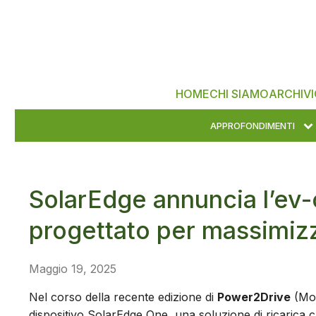
HOME
CHI SIAMO
ARCHIVI
APPROFONDIMENTI
SolarEdge annuncia l’ev
progettato per massimiz
Maggio 19, 2025
Nel corso della recente edizione di
Power2Drive
(Mo
dispositivo SolarEdge One, una soluzione di ricarica c