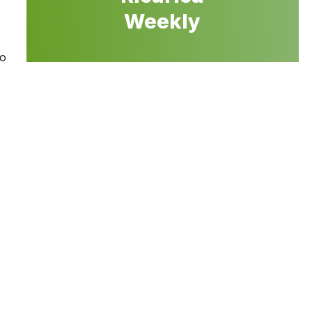
Weekly
po