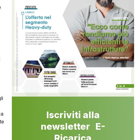
e
l
li
Iscriviti alla
ca
te
newsletter E-
Ricarica