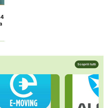
24
a
Scoprili tutti