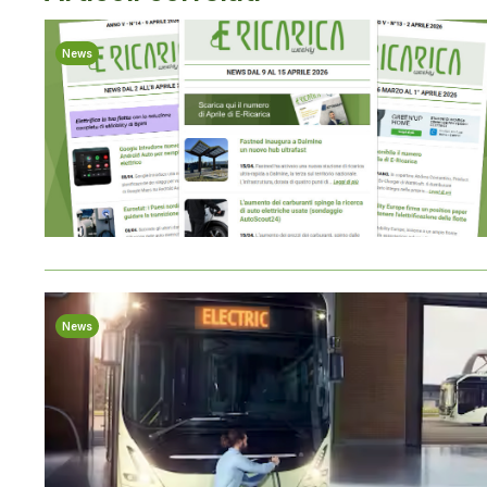
News
News