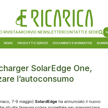
O RIVISTA
ARCHIVIO NEWSLETTER
CONTATTI E SEDE
N
NEWS
PRODOTTI E SERVIZI
DOCUMENTI E NORMATIVE
NUMERI
-charger SolarEdge One,
zare l’autoconsumo
naco, 7-9 maggio)
SolardEdge
ha annunciato il nuovo
he sfrutta l’energia solare progettata per massimizzare