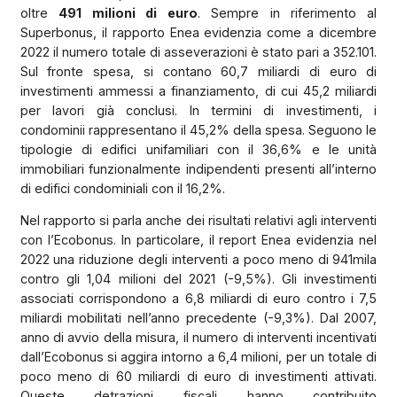
oltre
491 milioni di euro
. Sempre in riferimento al
Superbonus, il rapporto Enea evidenzia come a dicembre
2022 il numero totale di asseverazioni è stato pari a 352.101.
Sul fronte spesa, si contano 60,7 miliardi di euro di
investimenti ammessi a finanziamento, di cui 45,2 miliardi
per lavori già conclusi. In termini di investimenti, i
condominii rappresentano il 45,2% della spesa. Seguono le
tipologie di edifici unifamiliari con il 36,6% e le unità
immobiliari funzionalmente indipendenti presenti all’interno
di edifici condominiali con il 16,2%.
Nel rapporto si parla anche dei risultati relativi agli interventi
con l’Ecobonus. In particolare, il report Enea evidenzia nel
2022 una riduzione degli interventi a poco meno di 941mila
contro gli 1,04 milioni del 2021 (-9,5%). Gli investimenti
associati corrispondono a 6,8 miliardi di euro contro i 7,5
miliardi mobilitati nell’anno precedente (-9,3%). Dal 2007,
anno di avvio della misura, il numero di interventi incentivati
dall’Ecobonus si aggira intorno a 6,4 milioni, per un totale di
poco meno di 60 miliardi di euro di investimenti attivati.
Queste detrazioni fiscali hanno contribuito