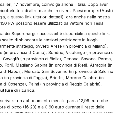
a ieri, 17 novembre, coinvolge anche l’Italia. Dopo aver
icoli elettrici di altre marche in diversi Paesi europei (Austri
gia,
a questo link
ulteriori dettagli), ora anche nella nostra
150 kW possono essere utilizzati da vetture non Tesla.
a dei Supercharger accessibili è disponibile
a questo link
.
 scelto di sbloccare le stazioni posizionate in luoghi
armente strategici, ovvero Arese (in provincia di Milano),
 (in provincia di Como), Sondrio, Vicolungo (in provincia d
, Cavaglià (in provincia di Biella), Genova, Savona, Parma,
, Forlì, Magliano Sabina (in provincia di Rieti), Afragola (in
a di Napoli), Mercato San Severino (in provincia di Salerno
a (in provincia di Foggia), Brindisi, Morano Calabro (in
a di Cosenza), Palmi (in provincia di Reggio Calabria),
rutture di ricarica
.
toscrivere un abbonamento mensile pari a 12,99 euro che
re di picco (16-20) e a 0,60 euro durante il resto della