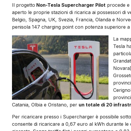
Il progetto
Non-Tesla Supercharger Pilot
procede e d
aperto le proprie stazioni di ricarica ai possessori di ve
Belgio, Spagna, UK, Svezia, Francia, Olanda e Norve
penisola 147 charging point con potenza superiore a 
La mapp
Tesla ha
particol
Grandate
Novara)
Grosseto
provinci
Cerignol
provinci
Catania, Olbia e Oristano, per
un totale di 20 infrast
Per ricaricare presso i Supercharger è possibile sot
consente di ricaricare a 0,67 euro al kWh durante le o