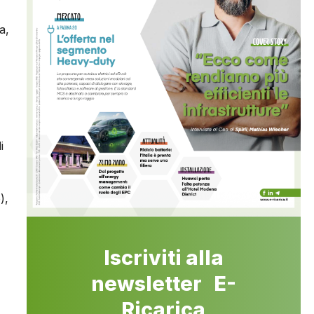
a,
i
),
Iscriviti alla
newsletter E-
Ricarica