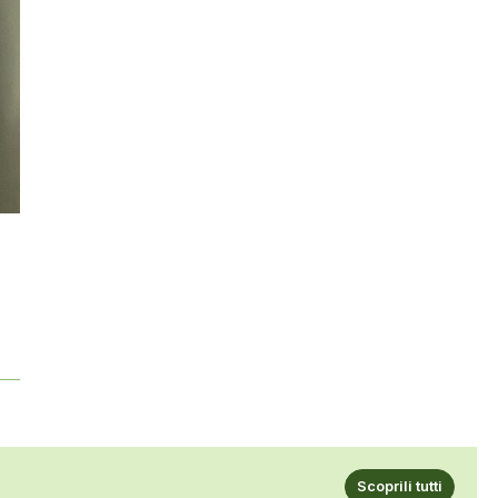
0
Scoprili tutti