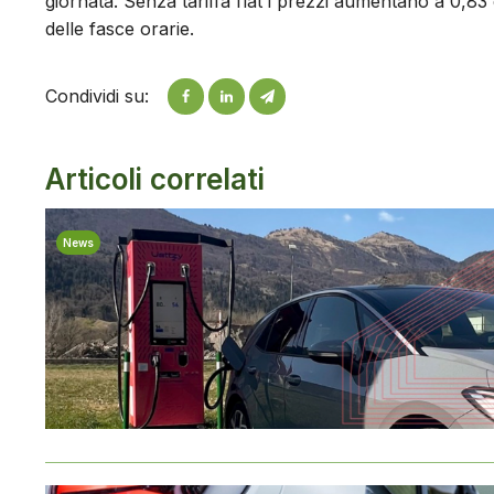
giornata. Senza tariffa flat i prezzi aumentano a 0,83
delle fasce orarie.
Condividi su:
Articoli correlati
News