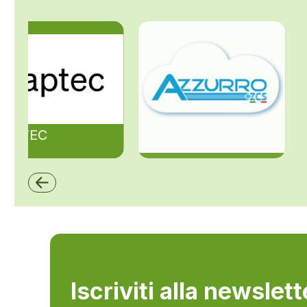
ZAPTEC
ZCS Azzurro
Iscriviti alla newslet