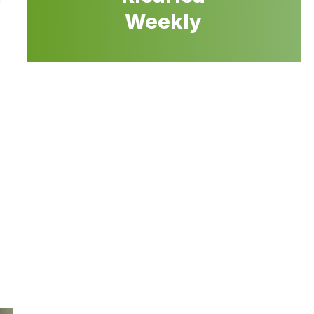
o
Weekly