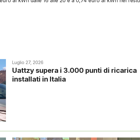
 euro al kWh dalle 16 alle 20 e a 0,74 euro al kWh nel rest
Luglio 27, 2026
Uattzy supera i 3.000 punti di ricarica
installati in Italia