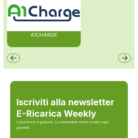
A1CHARGE
Iscriviti alla newsletter
E-Ricarica Weekly
L’iscrizione è gratuita. La newsletter viene inviato ogni
giovedì