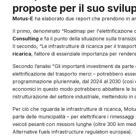
proposte per il suo svilu
Motus-E
ha elaborato due report che prendono in anali
Il primo, denominato “Roadmap per l'elettrificazione d
Consulting
e fa il punto della situazione sulla transi
Il secondo, “Le infrastrutture di ricarica per il traspo
ricarica
, fattore di essenziale importanza per rendere 
Secondo l’analisi "Gli importanti investimenti da parte
elettrificazione del trasporto merci – potrebbero ess
programmazione pluriennale, dal 2024 al 2030 (così co
economici in questo modo potrebbero abbattere le b
ristrutturazione del settore industriale, mettendolo in c
Per ciò che riguarda le infrastrutture di ricarica, Mo
parte delle municipalità – per elettrificare i rimessaggi
veicoli pesanti con missioni lunghe (oltre 300 km medi g
Alternative fuels infrastructure regulation europea).