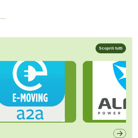
Scoprili tutti
ALFE
A2A