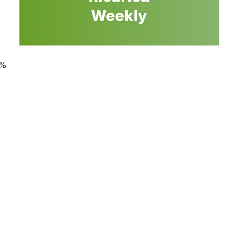
Weekly
0%