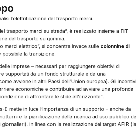
ppo
si l’elettrificazione del trasporto merci.
el trasporto merci su strada”, è realizzato insieme a
FIT
zione del trasporto su gomma.
rto merci elettrico”, si concentra invece sulle
colonnine di
possibile la transizione.
 delle imprese – necessari per raggiungere obiettivi di
ere supportati da un fondo strutturale e da una
me avviene in altri Paesi dell'Union europea). Gli incentiv
arriere economiche e contribuire ad avviare una profonda
ondizione di affrontare le sfide all’orizzonte".
tus-E mette in luce l’importanza di un supporto – anche da
 notturni e la pianificazione della ricarica ad uso pubblico de
iornalieri), in linea con la realizzazione dei target AFIR (l