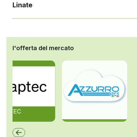
Linate
l'offerta del mercato
ZAPTEC
ZCS Azzurro