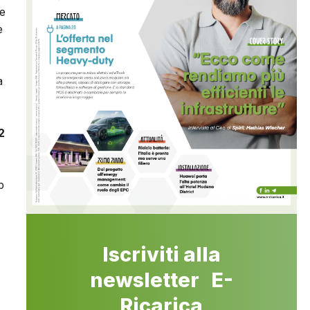
ne
e
a
2
b
Iscriviti alla
newsletter E-
Ricarica