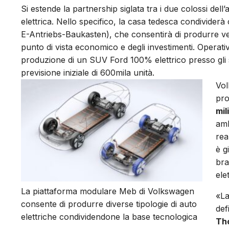
Si estende la partnership siglata tra i due colossi del
elettrica. Nello specifico, la casa tedesca condivider
E-Antriebs-Baukasten), che consentirà di produrre veic
punto di vista economico e degli investimenti. Operat
produzione di un SUV Ford 100% elettrico presso gli s
previsione iniziale di 600mila unità.
Vol
pro
mil
amb
rea
è g
bra
elet
La piattaforma modulare Meb di Volkswagen
«La
consente di produrre diverse tipologie di auto
def
elettriche condividendone la base tecnologica
Th