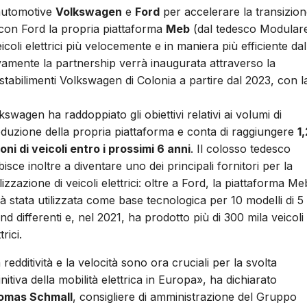
l’automotive
Volkswagen
e
Ford
per accelerare la transizio
à con Ford la propria piattaforma
Meb
(dal tedesco Modular
oli elettrici più velocemente e in maniera più efficiente dal
ivamente la partnership verrà inaugurata attraverso la
tabilimenti Volkswagen di Colonia a partire dal 2023, con l
kswagen ha raddoppiato gli obiettivi relativi ai volumi di
duzione della propria piattaforma e conta di raggiungere
1,
ioni di veicoli entro i prossimi 6 anni
. Il colosso tedesco
isce inoltre a diventare uno dei principali fornitori per la
lizzazione di veicoli elettrici: oltre a Ford, la piattaforma Me
ià stata utilizzata come base tecnologica per 10 modelli di 5
nd differenti e, nel 2021, ha prodotto più di 300 mila veicoli
trici.
 redditività e la velocità sono ora cruciali per la svolta
initiva della mobilità elettrica in Europa», ha dichiarato
omas Schmall
, consigliere di amministrazione del Gruppo