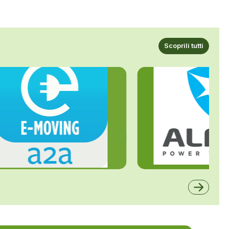
Scoprili tutti
ALFE
A2A