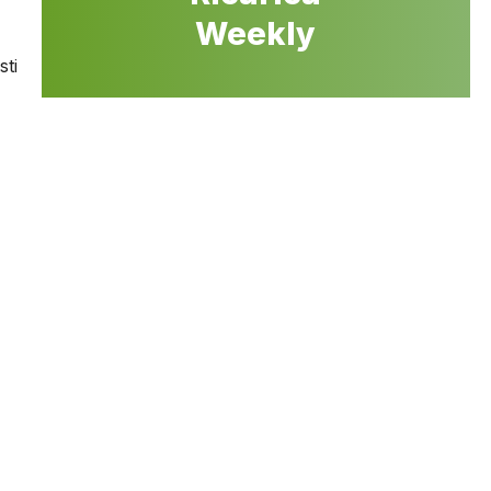
Weekly
sti