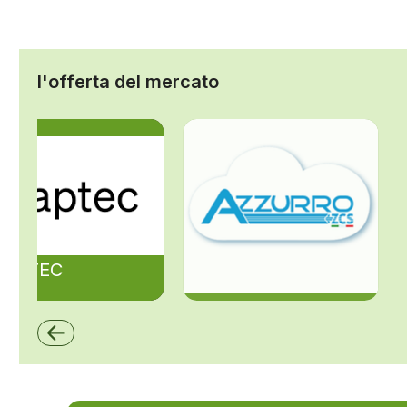
l'offerta del mercato
ZAPTEC
ZCS Azzurro