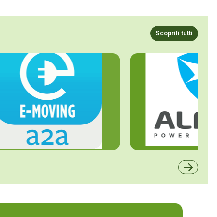
Scoprili tutti
ALFE
A2A