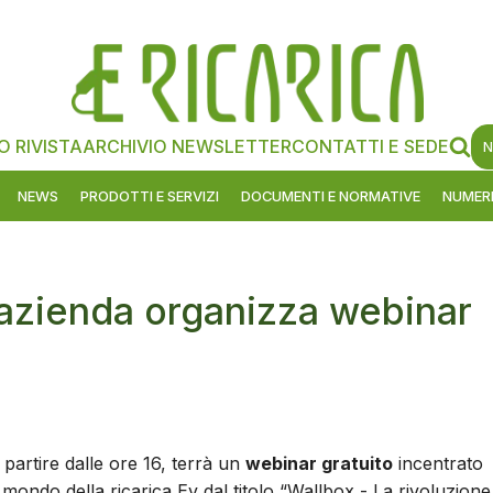
O RIVISTA
ARCHIVIO NEWSLETTER
CONTATTI E SEDE
N
NEWS
PRODOTTI E SERVIZI
DOCUMENTI E NORMATIVE
NUMERI
l'azienda organizza webinar
partire dalle ore 16, terrà un
webinar gratuito
incentrato
l mondo della ricarica Ev dal titolo “Wallbox - La rivoluzione