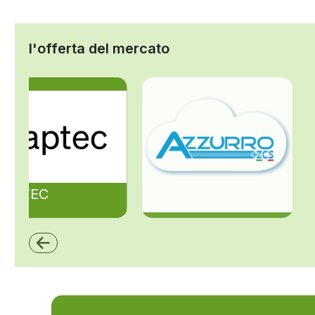
l'offerta del mercato
ZAPTEC
ZCS Azzurro