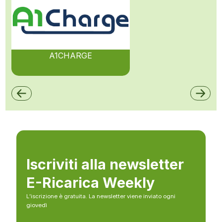
A1CHARGE
Iscriviti alla newsletter
E-Ricarica Weekly
L’iscrizione è gratuita. La newsletter viene inviato ogni
giovedì