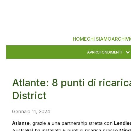
HOME
CHI SIAMO
ARCHIVI
APPROFONDIMENTI
Atlante: 8 punti di ricar
District
Gennaio 11, 2024
Atlante
, grazie a una partnership stretta con
Lendle
Australia) ha installato 8 punti di ricarica presso
Mind 