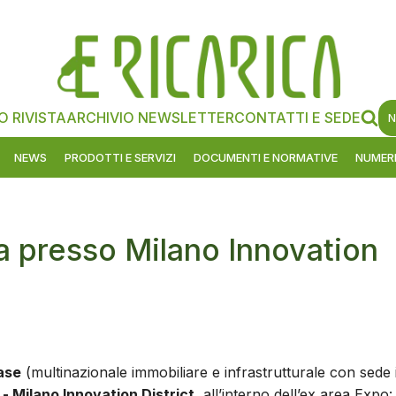
O RIVISTA
ARCHIVIO NEWSLETTER
CONTATTI E SEDE
N
NEWS
PRODOTTI E SERVIZI
DOCUMENTI E NORMATIVE
NUMERI
ica presso Milano Innovation
ase
(multinazionale immobiliare e infrastrutturale con sede 
- Milano Innovation District
, all’interno dell’ex area Expo: