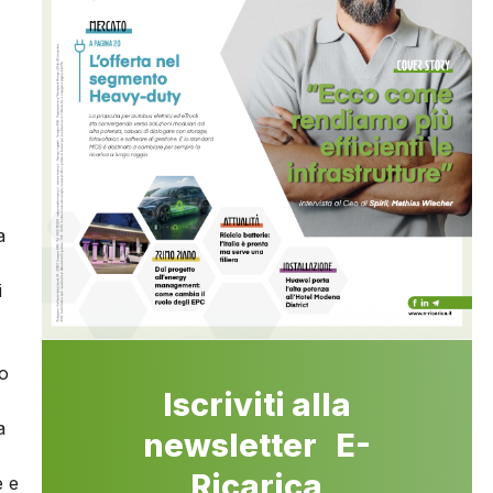
a
i
ro
Iscriviti alla
a
newsletter E-
Ricarica
e e