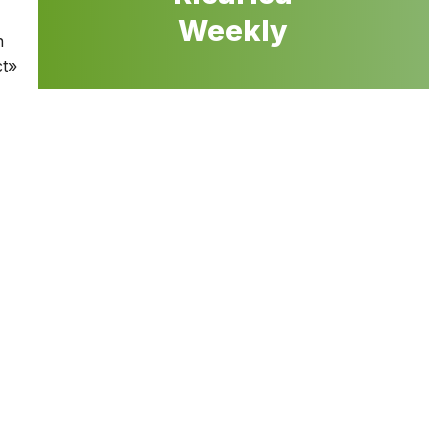
Weekly
n
ct»