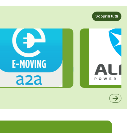
Scoprili tutti
ALFE
A2A