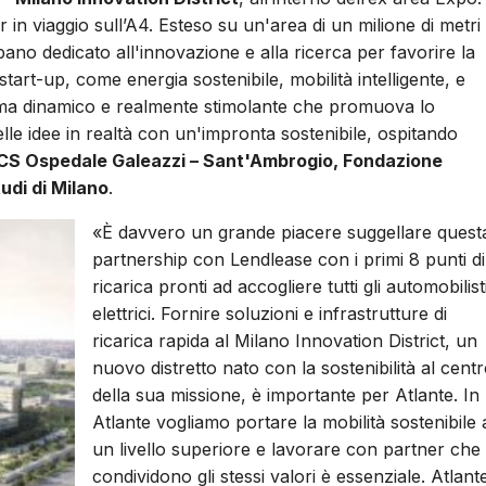
 in viaggio sull’A4.
Esteso su un'area di un milione di metri
bano dedicato all'innovazione e alla ricerca per favorire la
tart-up, come energia sostenibile, mobilità intelligente, e
istema dinamico e realmente stimolante che promuova lo
elle idee in realtà con un'impronta sostenibile, ospitando
S Ospedale Galeazzi – Sant'Ambrogio, Fondazione
tudi di Milano
.
«È davvero un grande piacere suggellare quest
partnership con Lendlease con i primi 8 punti di
ricarica pronti ad accogliere tutti gli automobilist
elettrici. Fornire soluzioni e infrastrutture di
ricarica rapida al Milano Innovation District, un
nuovo distretto nato con la sostenibilità al cent
della sua missione, è importante per Atlante. In
Atlante vogliamo portare la mobilità sostenibile 
un livello superiore e lavorare con partner che
condividono gli stessi valori è essenziale. Atlant