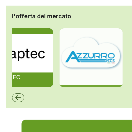
l'offerta del mercato
ZAPTEC
ZCS Azzurro