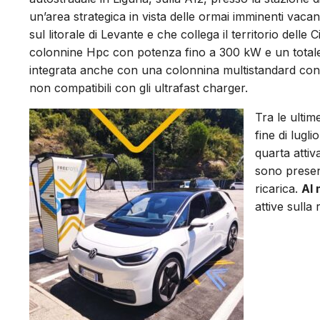
un’area strategica in vista delle ormai imminenti vacanz
sul litorale di Levante e che collega il territorio del
colonnine Hpc con potenza fino a 300 kW e un totale 
integrata anche con una colonnina multistandard con 
non compatibili con gli ultrafast charger.
Tra le ultime
fine di lugli
quarta attiv
sono presen
ricarica.
Al
attive sulla