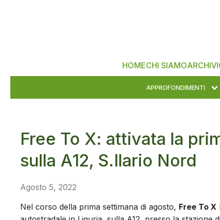
HOME
CHI SIAMO
ARCHIVI
APPROFONDIMENTI
Free To X: attivata la pri
sulla A12, S.Ilario Nord
Agosto 5, 2022
Nel corso della prima settimana di agosto,
Free To X
autostradale in Liguria, sulla A12, presso la stazione d