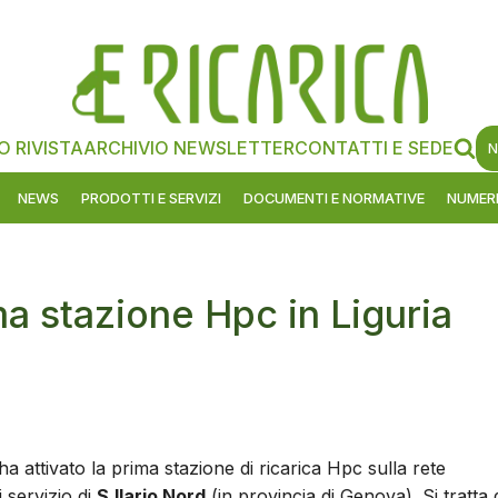
O RIVISTA
ARCHIVIO NEWSLETTER
CONTATTI E SEDE
N
NEWS
PRODOTTI E SERVIZI
DOCUMENTI E NORMATIVE
NUMERI
ma stazione Hpc in Liguria
ha attivato la prima stazione di ricarica Hpc sulla rete
i servizio di
S.Ilario Nord
(in provincia di Genova). Si tratta 