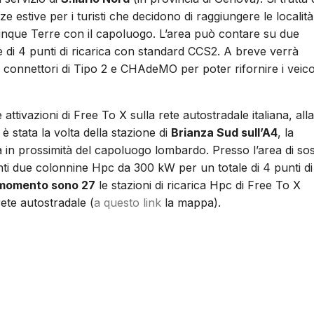
e estive per i turisti che decidono di raggiungere le località
le Cinque Terre con il capoluogo. L’area può contare su due
di 4 punti di ricarica con standard CCS2. A breve verrà
connettori di Tipo 2 e CHAdeMO per poter rifornire i veico
 attivazioni di Free To X sulla rete autostradale italiana, alla
o è stata la volta della stazione di
Brianza Sud sull’A4
, la
a in prossimità del capoluogo lombardo. Presso l’area di so
ti due colonnine Hpc da 300 kW per un totale di 4 punti di
 momento sono 27
le stazioni di ricarica Hpc di Free To X
 rete autostradale (
a questo link
la mappa).