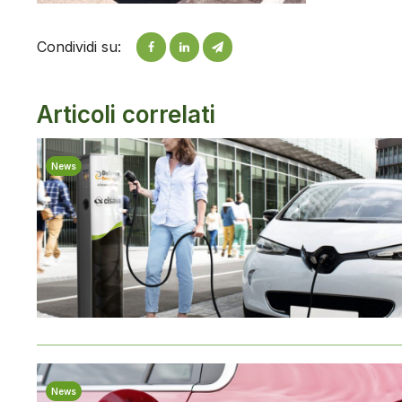
Condividi su:
Articoli correlati
News
News