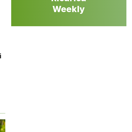
Weekly
i