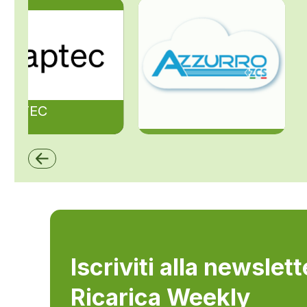
ZAPTEC
ZCS Azzurro
Iscriviti alla newslet
Ricarica Weekly