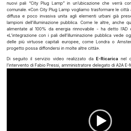
nuovi pali “City Plug Lamp” in un’ubicazione che verrà co
comunale. «Con City Plug Lamp vogliamo trasformare le città at
diffusa e poco invasiva unita agli elementi urbani già pres
lampioni dell’illuminazione pubblica. Come le altre, anche qu
alimentate al 100% da energia rinnovabile - ha detto l’AD d
«L’integrazione con i pali dell’illuminazione pubblica vede og
delle più virtuose capitali europee, come Londra o Amst
progetto possa diffondersi in molte altre città».
Di seguito il servizio video realizzato da
E-Ricarica
nel c
l’intervento di Fabio Pressi, amministratore delegato di A2A E-M
Video
Player