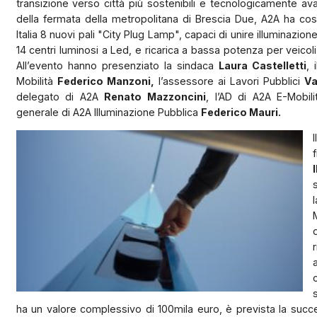
transizione verso città più sostenibili e tecnologicamente av
della fermata della metropolitana di Brescia Due, A2A ha così 
Italia 8 nuovi pali "City Plug Lamp", capaci di unire illuminazion
14 centri luminosi a Led, e ricarica a bassa potenza per veicoli 
All’evento hanno presenziato la sindaca
Laura Castelletti
, 
Mobilità
Federico Manzoni,
l’assessore ai Lavori Pubblici
Va
delegato di A2A
Renato Mazzoncini
, l’AD di A2A E-Mobil
generale di A2A Illuminazione Pubblica
Federico Mauri.
ha un valore complessivo di 100mila euro, è prevista la success