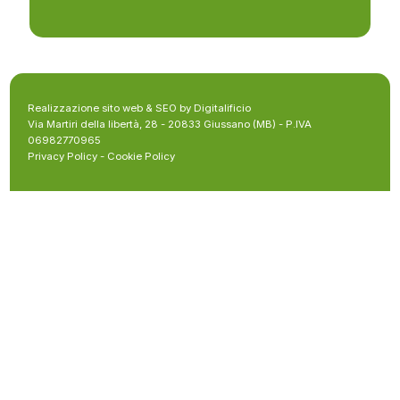
Realizzazione sito web & SEO by Digitalificio
Via Martiri della libertà, 28 - 20833 Giussano (MB) - P.IVA
06982770965
Privacy Policy
-
Cookie Policy