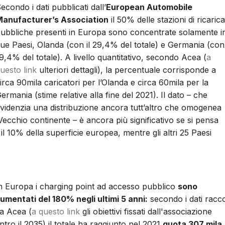
econdo i dati pubblicati dall’
European Automobile
anufacturer’s Association
il 50% delle stazioni di ricarica
ubbliche presenti in Europa sono concentrate solamente i
ue Paesi, Olanda (con il 29,4% del totale) e Germania (con 
9,4% del totale). A livello quantitativo, secondo Acea (
a
uesto link
ulteriori dettagli), la percentuale corrisponde a
irca 90mila caricatori per l’Olanda e circa 60mila per la
ermania (stime relative alla fine del 2021). Il dato – che
videnzia una distribuzione ancora tutt’altro che omogenea
Vecchio continente – è ancora più significativo se si pensa
 10% della superficie europea, mentre gli altri 25 Paesi
n Europa i charging point ad accesso pubblico
sono
umentati del 180% negli ultimi 5 anni:
secondo i dati racco
a Acea (
a questo link
gli obiettivi fissati dall'associazione
ntro il 2035) il totale ha raggiunto nel 2021
quota 307 mila.