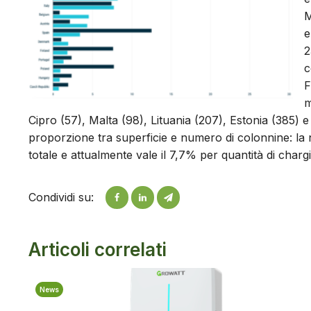
M
e
2
c
F
m
Cipro (57), Malta (98), Lituania (207), Estonia (385) e 
proporzione tra superficie e numero di colonnine: la 
totale e attualmente vale il 7,7% per quantità di chargin
Condividi su:
Articoli correlati
News