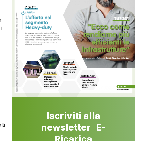
n
il
Iscriviti alla
lti
newsletter E-
Ricarica