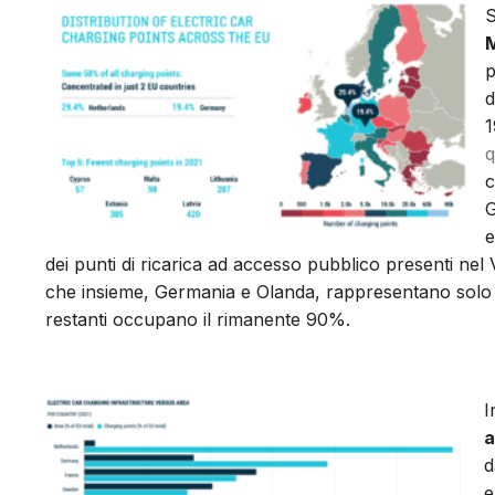
S
M
p
d
1
q
c
G
e
dei punti di ricarica ad accesso pubblico presenti nel 
che insieme, Germania e Olanda, rappresentano solo il
restanti occupano il rimanente 90%.
I
a
d
e