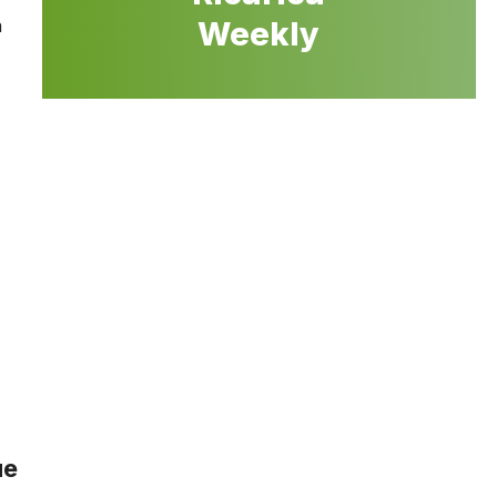
a
Weekly
ue