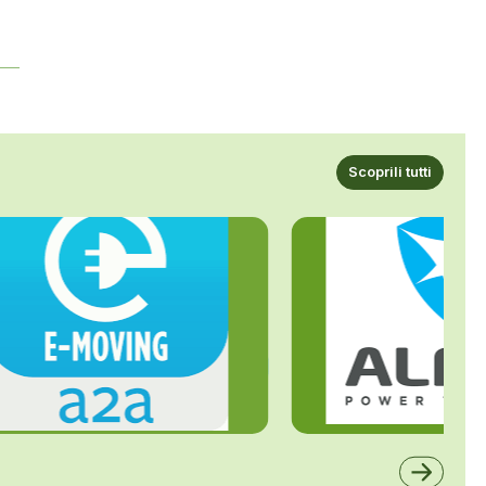
Scoprili tutti
ALFE
A2A