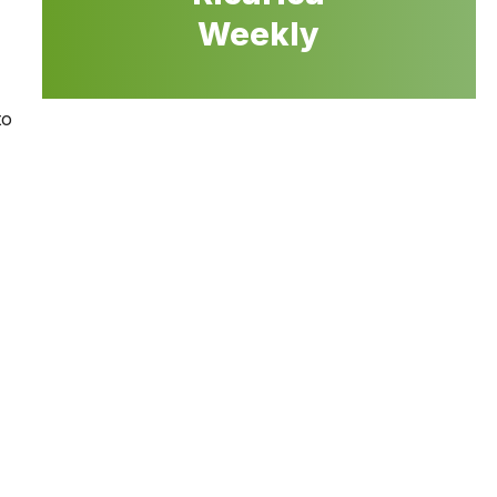
%
Weekly
to