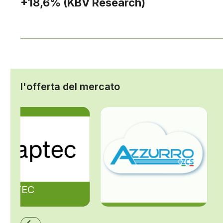
+18,6% (KBV Research)
l'offerta del mercato
ZAPTEC
ZCS Azzurro