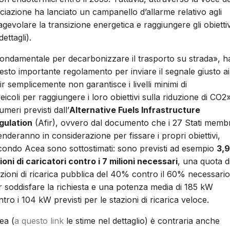
ociazione ha lanciato un campanello d’allarme relativo agli
 agevolare la transizione energetica e raggiungere gli obiettiv
ettagli).
 fondamentale per decarbonizzare il trasporto su strada», h
sto importante regolamento per inviare il segnale giusto ai
r semplicemente non garantisce i livelli minimi di
icoli per raggiungere i loro obiettivi sulla riduzione di CO2»
umeri previsti dall’
Alternative Fuels Infrastructure
gulation
(Afir), ovvero dal documento che i 27 Stati membr
enderanno in considerazione per fissare i propri obiettivi,
condo Acea sono sottostimati: sono previsti ad esempio
3,9
lioni di caricatori contro i 7 milioni necessari
, una quota d
azioni di ricarica pubblica del 40% contro il 60% necessario
r soddisfare la richiesta e una potenza media di 185 kW
tro i 104 kW previsti per le stazioni di ricarica veloce.
ea (
a questo link
le stime nel dettaglio) è contraria anche