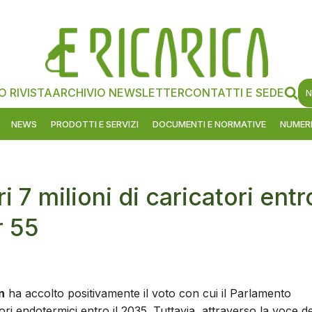
O RIVISTA
ARCHIVIO NEWSLETTER
CONTATTI E SEDE
N
NEWS
PRODOTTI E SERVIZI
DOCUMENTI E NORMATIVE
NUMERI
 7 milioni di caricatori entr
r 55
n
ha accolto positivamente il voto con cui il Parlamento
ri endotermici entro il 2035. Tuttavia, attraverso la voce de