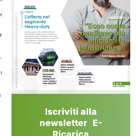
i
a
.
i
i
Iscriviti alla
newsletter E-
Ricarica