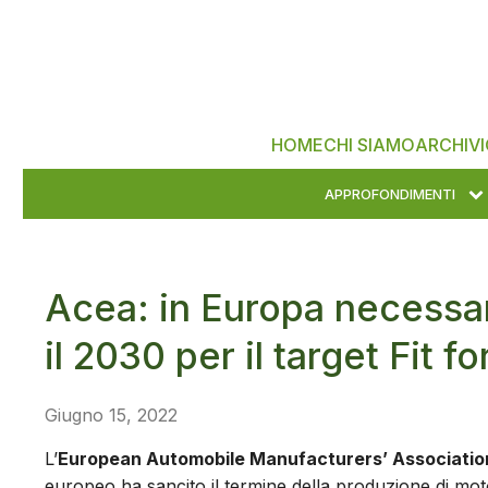
HOME
CHI SIAMO
ARCHIVI
APPROFONDIMENTI
Acea: in Europa necessari
il 2030 per il target Fit fo
Giugno 15, 2022
L’
European Automobile Manufacturers’ Associatio
europeo ha sancito il termine della produzione di moto