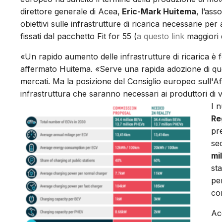
direttore generale di Acea,
Eric-Mark Huitema
, l’ass
obiettivi sulle infrastrutture di ricarica necessarie per
fissati dal pacchetto Fit for 55 (
a questo link
maggiori d
«Un rapido aumento delle infrastrutture di ricarica è
affermato Huitema. «Serve una rapida adozione di que
mercati. Ma la posizione del Consiglio europeo sull'Afi
infrastruttura che saranno necessari ai produttori di ve
I n
Re
pr
se
mi
st
pe
con
Ac