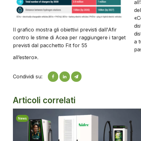
all
del
«C
di
Il grafico mostra gli obiettivi previsti dall'Afir
di
contro le stime di Acea per raggiungere i target
a t
previsti dal pacchetto Fit for 55
pa
all’estero».
Condividi su:
Articoli correlati
News