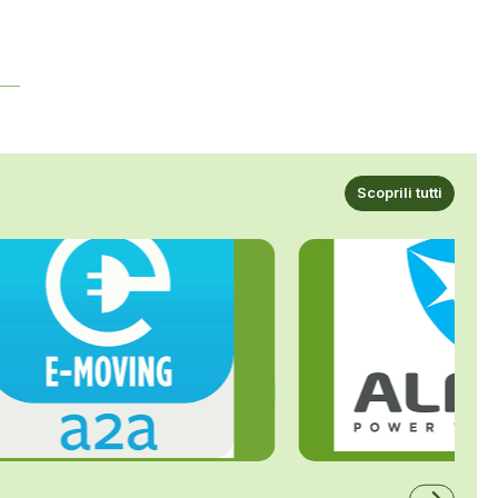
Scoprili tutti
ALFE
A2A