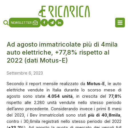
NEWSLETTER
Ad agosto immatricolate più di 4mila
auto elettriche, +77,8% rispetto al
2022 (dati Motus-E)
Settembre 6, 2023
Secondo il report mensile realizzato da
Motus-E
, le auto
elettriche vendute in Italia durante lo scorso mese di
agosto sono state
4.054 unità
, in crescita del
77,8%
rispetto alle 2.280 unità vendute nello stesso periodo
dell’anno precedente. Considerando invece i primi 8 mesi
del 2023, i Bev immatricolati sono stati
più di 40,8mila
,
contro i 30,6mila registrati nello stesso periodo del 2022
(
+33,2%
). Ad agosto la quota di mercato dei veicoli full