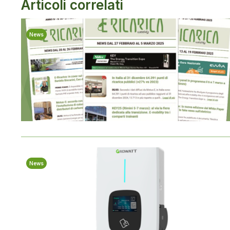
Articoli correlati
News
News