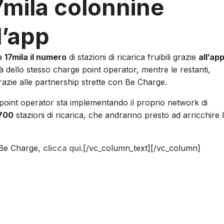
7mila colonnine
 l’app
ta
17mila il numero
di stazioni di ricarica fruibili grazie
all’ap
 dello stesso charge point operator, mentre le restanti,
grazie alle partnership strette con Be Charge.
ge point operator sta implementando il proprio network di
.700
stazioni di ricarica, che andranno presto ad arricchire 
p Be Charge,
clicca qui
.[/vc_column_text][/vc_column]