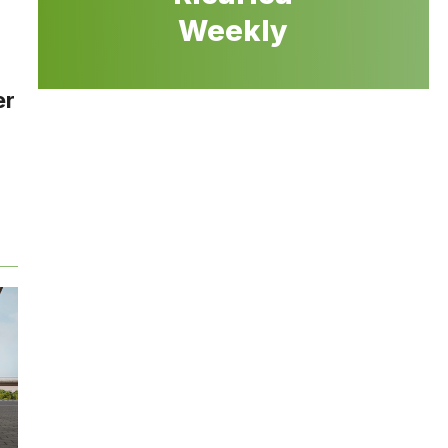
Weekly
er