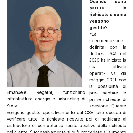
Quando sono
partite le
richieste e come
vengono
gestite?
«La
sperimentazione
definita con la
delibera 541 del
2020 ha iniziato la
sua attività
operati- va da
maggio 2021 con
la possibilità di
Emanuele Regalini, funzionario
pre- sentare le
infrastrutture energia e unbundling di
prime richieste di
Arera
adesione. Queste
vengono gestite operativamente dal GSE, che occupa di
verificare tutte le richieste ricevute poi di notificare al
distributore di competenza l’esito positivo della richiesta
del cliente. Successivamente si può procedere all’aumento