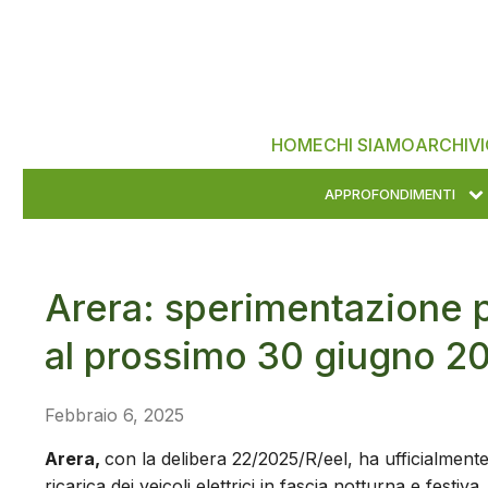
HOME
CHI SIAMO
ARCHIVI
APPROFONDIMENTI
Arera: sperimentazione pe
al prossimo 30 giugno 2
Febbraio 6, 2025
Arera,
con la delibera 22/2025/R/eel, ha ufficialment
ricarica dei veicoli elettrici in fascia notturna e festi