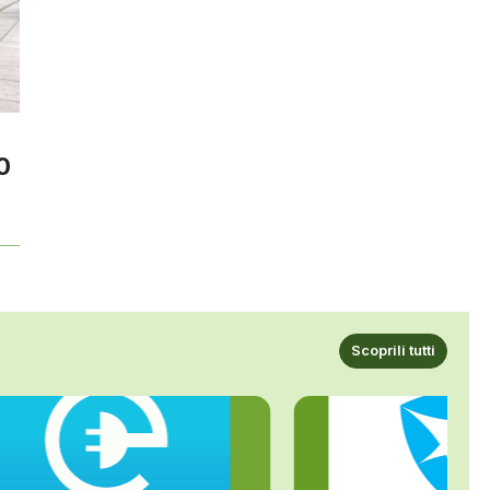
0
Scoprili tutti