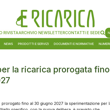
O RIVISTA
ARCHIVIO NEWSLETTER
CONTATTI E SEDE
N
NEWS
PRODOTTI E SERVIZI
DOCUMENTI E NORMATIVE
NUMERI
r la ricarica prorogata fino
027
e prorogato fino al 30 giugno 2027 la sperimentazione per l
va. Nello specifico, con la nuova delibera, è previsto che