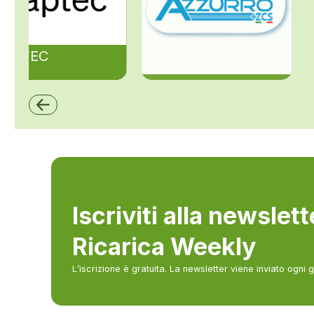
ZAPTEC
ZCS Azzurro
Iscriviti alla newslet
Ricarica Weekly
L’iscrizione è gratuita. La newsletter viene inviato ogni 