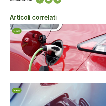
Articoli correlati
News
News