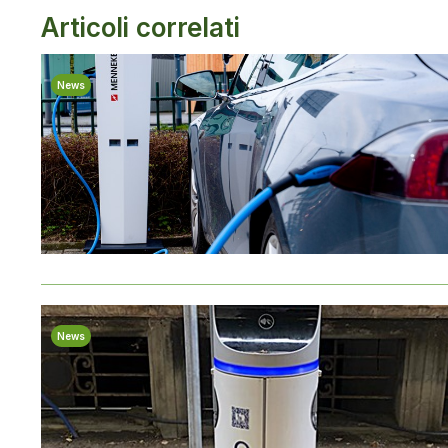
Articoli correlati
News
News