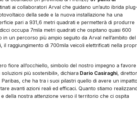
stinati ai collaboratori Arval che guidano un’auto ibrida plug
 fotovoltaico della sede e la nuova installazione ha una
ficie pari a 931,6 metri quadrati e permetterà di produrre
ndicci occupa 7mila metri quadrati che ospitano quasi 600
cono in un percorso più ampio seguito da Arval nell’ambito del
 il raggiungimento di 700mila veicoli elettrificati nella propr
ro fiore all’occhiello, simbolo del nostro impegno a favore
soluzioni più sostenibili», dichiara
Dario Casiraghi
, diretto
aribas, che ha tra i suoi pilastri quello di avere un impatt
rtare avanti azioni reali ed efficaci. Quanto stiamo realizzan
della nostra attenzione verso il territorio che ci ospita