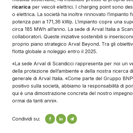
ricarica
per veicoli elettrici. I charging point sono de
o elettrica. La società ha inoltre rinnovato l’impianto
potenza pari a 171,36 kWp. L’impianto copre una super
circa 185 MWh all’anno. La sede di Arval Italia a Sca
collaboratori. Queste iniziative sostenibili si inseris
proprio piano strategico Arval Beyond. Tra gli obiettivi,
flotta globale a noleggio entro il 2025.
«La sede Arval di Scandicci rappresenta per noi un ve
della protezione dell’ambiente e della nostra ricerca di 
generale di Arval Italia. «Come parte del Gruppo BNP P
positivo sulla società, abbiamo la responsabilità di po
qui è una dimostrazione concreta del nostro impegno e 
ormai da tanti anni».
Condividi su: