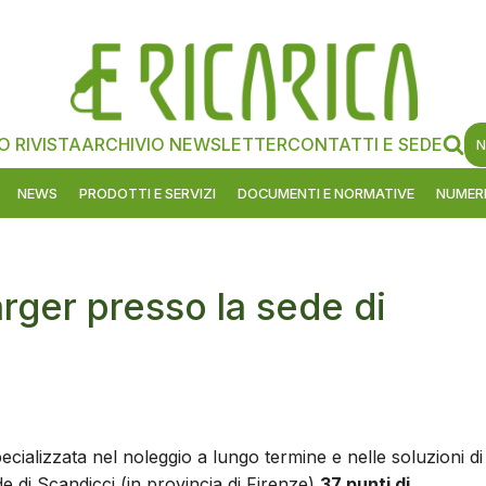
O RIVISTA
ARCHIVIO NEWSLETTER
CONTATTI E SEDE
N
NEWS
PRODOTTI E SERVIZI
DOCUMENTI E NORMATIVE
NUMERI
arger presso la sede di
ecializzata nel noleggio a lungo termine e nelle soluzioni di
de di Scandicci (in provincia di Firenze)
37 punti di