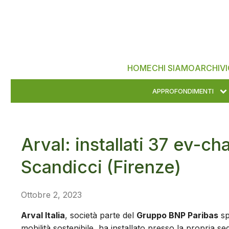
HOME
CHI SIAMO
ARCHIVI
APPROFONDIMENTI
Arval: installati 37 ev-ch
Scandicci (Firenze)
Ottobre 2, 2023
Arval Italia
, società parte del
Gruppo BNP Paribas
sp
mobilità sostenibile, ha installato presso la propria se