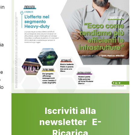
-in
ia
re
o
do
Iscriviti alla
newsletter E-
Ricarica