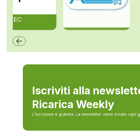
ZAPTEC
ZCS Azzurro
Iscriviti alla newslet
Ricarica Weekly
L’iscrizione è gratuita. La newsletter viene inviato ogni 