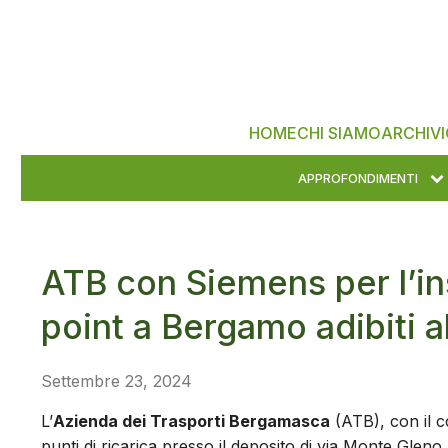
HOME
CHI SIAMO
ARCHIVI
APPROFONDIMENTI
ATB con Siemens per l’ins
point a Bergamo adibiti a
Settembre 23, 2024
L’
Azienda dei Trasporti Bergamasca
(ATB), con il c
punti di ricarica presso il deposito di via Monte Gleno 