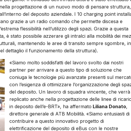
 nella progettazione di un nuovo modo di pensare struttura,
ll’interno del deposito aziendale. I 10 charging point installa
ttivano grazie a un radio comando che permette discesa e
estrema flessibilità nell’utilizzo degli spazi. Grazie a questa
, è stato possibile azzerare gli intralci alla mobilità dei mez
trutturali, mantenendo le aree di transito sempre sgombre, in
 dettaglio il funzionamento della struttura).
«Siamo molto soddisfatti del lavoro svolto dai nostri
partner per arrivare a questo tipo di soluzione che
coniuga le tecnologie più avanzate presenti sul merca
con l’esigenza di ottimizzare l’organizzazione degli spaz
del deposito. Un lavoro di squadra vincente, che verrà
replicato anche nella progettazione delle linee di ricari
in deposito dell’e-BRT», ha affermato
Liliana Donato
,
direttore generale di ATB Mobilità. «Siamo entusiasti di
contribuire a questo innovativo progetto di
elettrificazione del deposito di eBus con le nostre