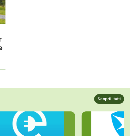
r
e
Scoprili tutti