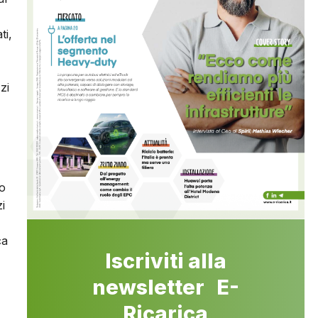
ti,
zi
to
i
ca
Iscriviti alla
newsletter E-
Ricarica