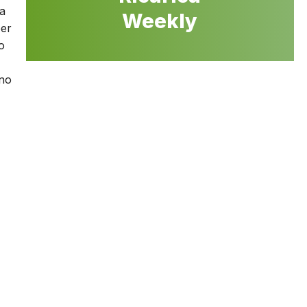
ha
Weekly
per
o
ono