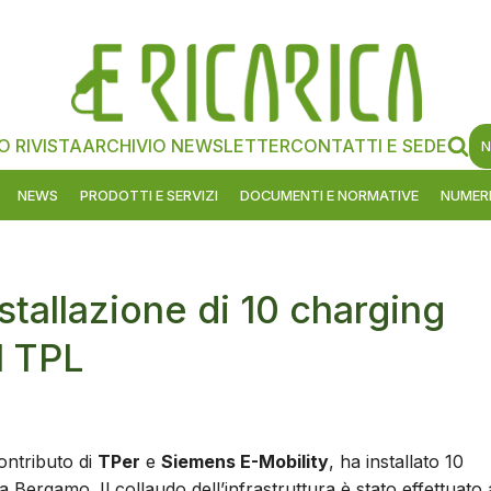
O RIVISTA
ARCHIVIO NEWSLETTER
CONTATTI E SEDE
N
NEWS
PRODOTTI E SERVIZI
DOCUMENTI E NORMATIVE
NUMERI
tallazione di 10 charging
l TPL
ontributo di
TPer
e
Siemens E-Mobility
, ha installato 10
a Bergamo. Il collaudo dell’infrastruttura è stato effettuato 