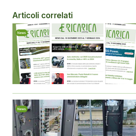
Articoli correlati
News
News