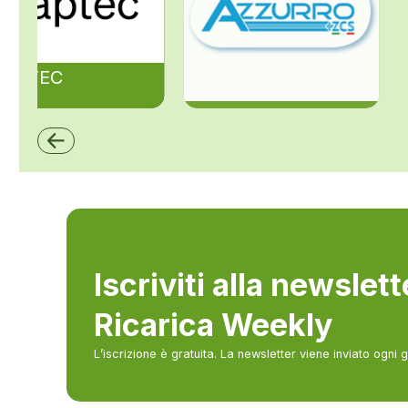
ZAPTEC
ZCS Azzurro
Iscriviti alla newslet
Ricarica Weekly
L’iscrizione è gratuita. La newsletter viene inviato ogni 