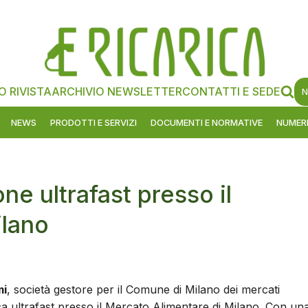
O RIVISTA
ARCHIVIO NEWSLETTER
CONTATTI E SEDE
N
NEWS
PRODOTTI E SERVIZI
DOCUMENTI E NORMATIVE
NUMERI
ne ultrafast presso il
ilano
mi
, società gestore per il Comune di Milano dei mercati
ica ultrafast presso il Mercato Alimentare di Milano. Con un