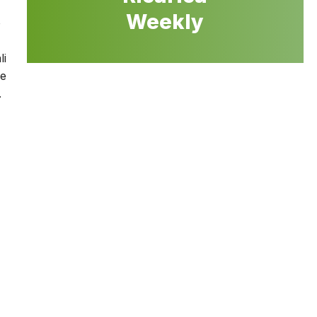
Weekly
o
li
ve
.