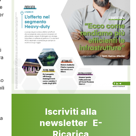
re
er
i
va
so
li
Iscriviti alla
ta
newsletter E-
Ricarica