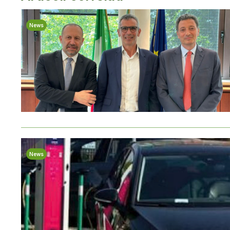
News
News