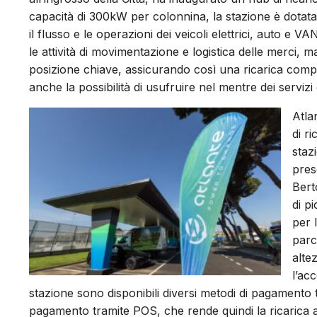
capacità di 300kW per colonnina, la stazione è dotata
il flusso e le operazioni dei veicoli elettrici, auto e V
le attività di movimentazione e logistica delle merci, ma
posizione chiave, assicurando così una ricarica compl
anche la possibilità di usufruire nel mentre dei serviz
Atla
di r
staz
pres
Bert
di p
per l
parc
alte
l’ac
stazione sono disponibili diversi metodi di pagamento tr
pagamento tramite POS, che rende quindi la ricarica 