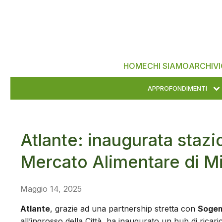
HOME
CHI SIAMO
ARCHIVI
APPROFONDIMENTI
Atlante: inaugurata stazio
Mercato Alimentare di M
Maggio 14, 2025
Atlante
, grazie ad una partnership stretta con
Soge
all’ingrosso della Città, ha inaugurato un hub di ricar