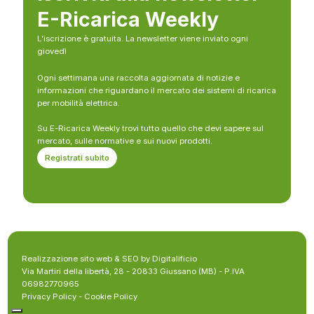
E-Ricarica Weekly
L’iscrizione è gratuita. La newsletter viene inviato ogni
giovedì
Ogni settimana una raccolta aggiornata di notizie e
informazioni che riguardano il mercato dei sistemi di ricarica
per mobilità elettrica.
Su E-Ricarica Weekly trovi tutto quello che devi sapere sul
mercato, sulle normative e sui nuovi prodotti.
Registrati subito
Realizzazione sito web & SEO by Digitalificio
Via Martiri della libertà, 28 - 20833 Giussano (MB) - P.IVA
06982770965
Privacy Policy
-
Cookie Policy