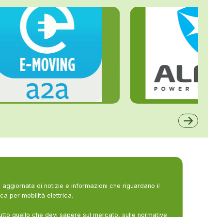
ALFE
A2A
aggiornata di notizie e informazioni che riguardano il
ca per mobilità elettrica.
utto quello che devi sapere sul mercato, sulle normative