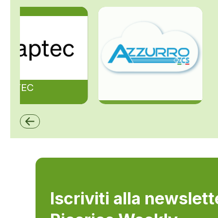
ZAPTEC
ZCS Azzurro
Iscriviti alla newslet