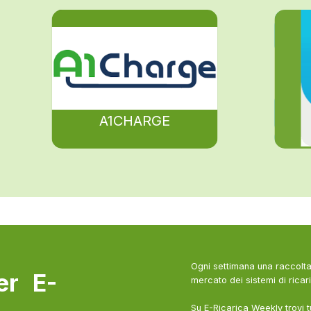
A1CHARGE
Ogni settimana una raccolta 
ter E-
mercato dei sistemi di ricari
Su E-Ricarica Weekly trovi t