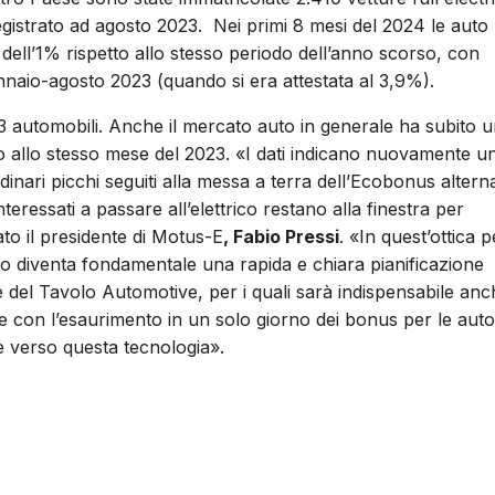
gistrato ad agosto 2023.
Nei primi 8 mesi del 2024 le auto
 dell’1% rispetto allo stesso periodo dell’anno scorso, con
nnaio-agosto 2023 (quando si era attestata al 3,9%).
3 automobili. Anche il mercato auto in generale ha subito 
o allo stesso mese del 2023. «I dati indicano nuovamente u
nari picchi seguiti alla messa a terra dell’Ecobonus alterna
nteressati a passare all’elettrico restano alla finestra per
to il presidente di Motus-E
, Fabio Pressi
. «In quest’ottica p
o diventa fondamentale una rapida e chiara pianificazione
one del Tavolo Automotive, per i quali sarà indispensabile an
he con l’esaurimento in un solo giorno dei bonus per le auto
e verso questa tecnologia».