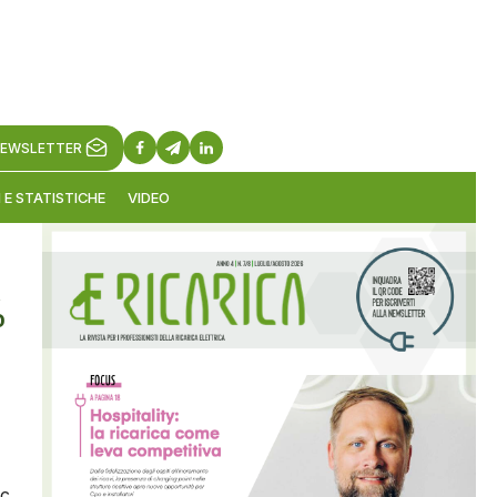
EWSLETTER
 E STATISTICHE
VIDEO
%
c,