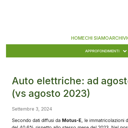
HOME
CHI SIAMO
ARCHIVI
APPROFONDIMENTI
Auto elettriche: ad agos
(vs agosto 2023)
Settembre 3, 2024
Secondo dati diffusi da
Motus-E
, le immatricolazioni 
del 40.6% rispetto allo stesso mese del 2023. Nel nost