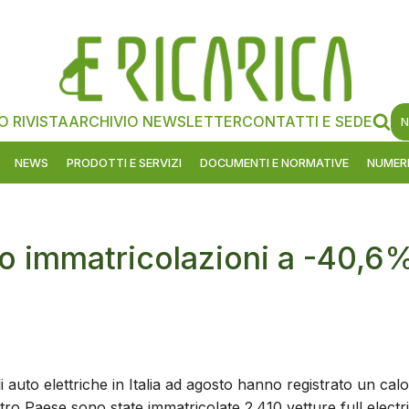
O RIVISTA
ARCHIVIO NEWSLETTER
CONTATTI E SEDE
N
NEWS
PRODOTTI E SERVIZI
DOCUMENTI E NORMATIVE
NUMERI
to immatricolazioni a -40,6
di auto elettriche in Italia ad agosto hanno registrato un calo
ro Paese sono state immatricolate 2.410 vetture full electri