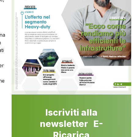
una
n
ti
er
che
Iscriviti alla
newsletter E-
Ricarica