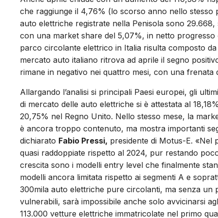
che raggiunge il 4,76% (lo scorso anno nello stesso 
auto elettriche registrate nella Penisola sono 29.668,
con una market share del 5,07%, in netto progresso da
parco circolante elettrico in Italia risulta composto d
mercato auto italiano ritrova ad aprile il segno posi
rimane in negativo nei quattro mesi, con una frenata 
Allargando l’analisi si principali Paesi europei, gli ulti
di mercato delle auto elettriche si è attestata al 18,1
20,75% nel Regno Unito. Nello stesso mese, la market s
è ancora troppo contenuto, ma mostra importanti segn
dichiarato
Fabio Pressi,
presidente di Motus-E. «Nel pr
quasi raddoppiate rispetto al 2024, pur restando poco 
crescita sono i modelli entry level che finalmente st
modelli ancora limitata rispetto ai segmenti A e sopratt
300mila auto elettriche pure circolanti, ma senza un pi
vulnerabili, sarà impossibile anche solo avvicinarsi ag
113.000 vetture elettriche immatricolate nel primo qua