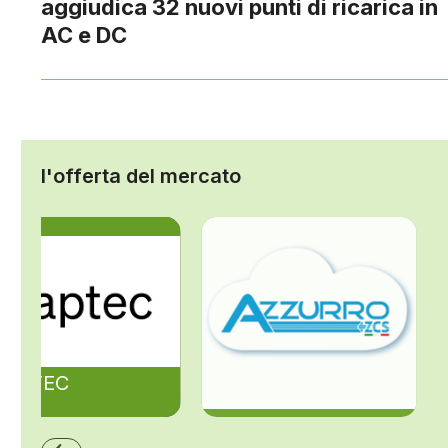
aggiudica 32 nuovi punti di ricarica in
AC e DC
l'offerta del mercato
ZAPTEC
ZCS Azzurro