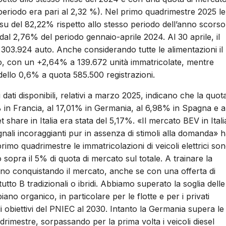
periodo era pari al 2,32 %). Nel primo quadrimestre 2025 le
 su del 82,22% rispetto allo stesso periodo dell’anno scorso
l 2,76% del periodo gennaio-aprile 2024. Al 30 aprile, il
a 303.924 auto. Anche considerando tutte le alimentazioni il
tivo, con un +2,64% a 139.672 unità immatricolate, mentre
dello 0,6% a quota 585.500 registrazioni.
mi dati disponibili, relativi a marzo 2025, indicano che la quot
8% in Francia, al 17,01% in Germania, al 6,98% in Spagna e a
hare in Italia era stata del 5,17%. «Il mercato BEV in Itali
ali incoraggianti pur in assenza di stimoli alla domanda» 
imo quadrimestre le immatricolazioni di veicoli elettrici so
sopra il 5% di quota di mercato sul totale. A trainare la
anno conquistando il mercato, anche se con una offerta di
utto B tradizionali o ibridi. Abbiamo superato la soglia delle
ano organico, in particolare per le flotte e per i privati
li obiettivi del PNIEC al 2030. Intanto la Germania supera le
drimestre, sorpassando per la prima volta i veicoli diesel