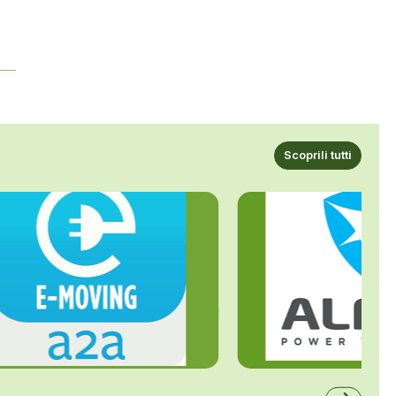
Scoprili tutti
ALFE
A2A