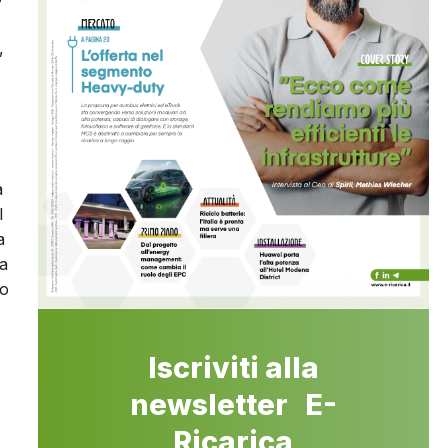
,
a
l
a
ha
no
Iscriviti alla
newsletter E-
Ricarica