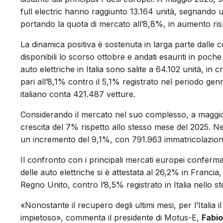
full electric hanno raggiunto 13.164 unità, segnando 
portando la quota di mercato all’8,8%, in aumento ris
La dinamica positiva è sostenuta in larga parte dalle con
disponibili lo scorso ottobre e andati esauriti in poche
auto elettriche in Italia sono salite a 64.102 unità, 
pari all’8,1% contro il 5,1% registrato nel periodo gen
italiano conta 421.487 vetture.
Considerando il mercato nel suo complesso, a maggio le
crescita del 7% rispetto allo stesso mese del 2025. Nel
un incremento del 9,1%, con 791.963 immatricolazion
Il confronto con i principali mercati europei conferma 
delle auto elettriche si è attestata al 26,2% in Franc
Regno Unito, contro l’8,5% registrato in Italia nello s
«Nonostante il recupero degli ultimi mesi, per l’Italia
impietoso», commenta il presidente di Motus-E,
Fabio