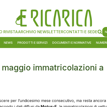
O RIVISTA
ARCHIVIO NEWSLETTER
CONTATTI E SEDE
N
NEWS
PRODOTTI E SERVIZI
DOCUMENTI E NORMATIVE
NUMERI
 a maggio immatricolazioni a
crescere per l’undicesimo mese consecutivo, ma resta ancora
condo i dati diffusi da
Motus-E
, le immatricolazioni di vett