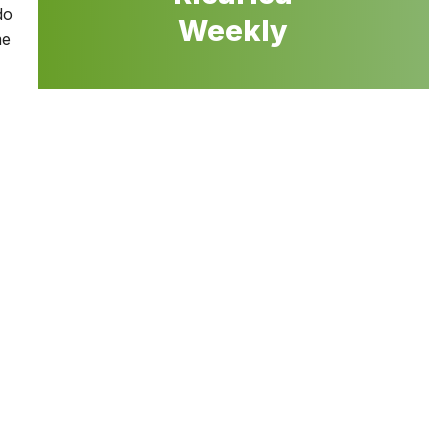
do
Weekly
me