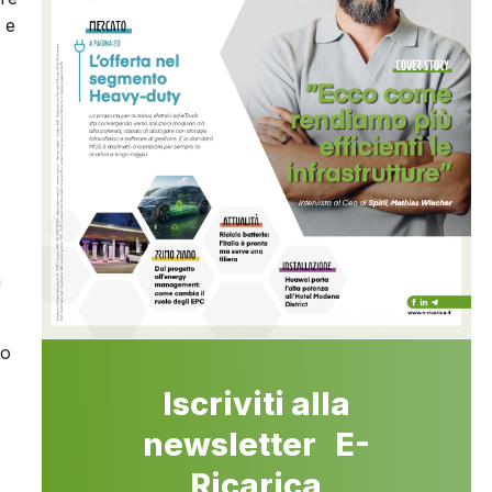
 e
a
to
Iscriviti alla
newsletter E-
Ricarica