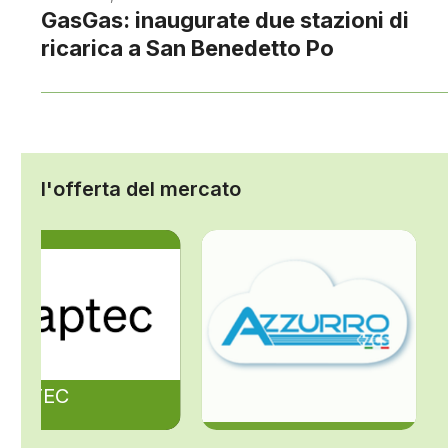
GasGas: inaugurate due stazioni di
ricarica a San Benedetto Po
l'offerta del mercato
ZAPTEC
ZCS Azzurro