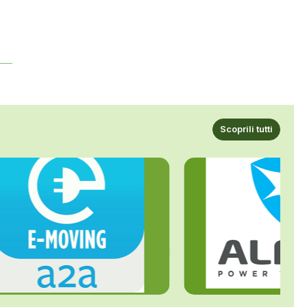
r
Scoprili tutti
ALFE
A2A