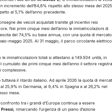
un incremento dell’84,8% rispetto allo stesso mese del 2025
petto al 5,1% dell’anno precedente.
segne dei veicoli acquistati tramite gli incentivi resi
 ore. Nei primi cinque mesi dell’anno le immatricolazioni di
in crescita del 74,5% su base annua, con una quota di mercato
naio-maggio 2025. Al 31 maggio, il parco circolante elettrico
 immatricolazioni totali si attestano a 149.934 unità, in
 cumulato dei primi cinque mesi dell’anno il settore registr
i complessive.
tuttavia il ritardo italiano. Ad aprile 2026 la quota di merca
ia, al 25,9% in Germania, al 9,4% in Spagna e al 26,2% nel
tesso mese.
 il confronto tra i grandi d’Europa continua a essere
 Pressi
, rimarcando l’urgenza di un piano d’azione